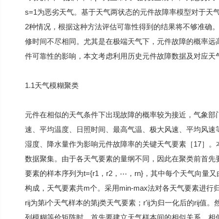
s=1为恶劣天气。基于天气两状态的元件故障率模型对于天
2种情况，根据这种方法评估可靠性得到的结果将不够准确
修时间不尽相同。尤其是在极端天气下，元件故障的概率远
件可靠性的影响，本文考虑利用历史元件故障数据及对应天
1.1天气模糊聚类
元件在相似的天气条件下出现故障的概率较为接近，气象部
速、平均温度、日照时间、最高气温、极大风速、平均风速等
湿度、降水量作为影响元件故障率的关键天气要素［17］
数据聚集。由于各天气要素的量纲不同，因此在聚类前首先
要素的样本序列为t={r1，r2，⋯，rn}，其中每个天气向量又由其天
构成，天气要素共m个。采用min-max法对各天气要素进行归一化处理可得r'i
rij为第i个天气样本的第j类天气要素；r'ij为归一化后的r
列模糊等价矩阵时，首先要建立天气样本间的相似关系。相