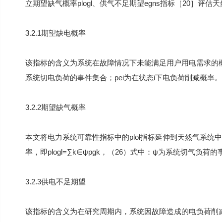
立期望缺气概率plogl、供气不足期望egns指标［20］评
3.2.1期望缺电概率
该指标的含义为系统在故障情况下未能满足用户用电需求的概率，具
系统切电负荷的事件集合；pei为在状态i下电负荷削减概率。
3.2.2期望缺气概率
本文将电力系统可靠性指标中的plol指标延伸到天然气系统中，提出p
率，即plogl=∑k∈ψpgk，（26）式中：ψ为系统切气负
3.2.3供电不足期望
该指标的含义为在研究周期内，系统因故障造成的电负荷削减量的期望