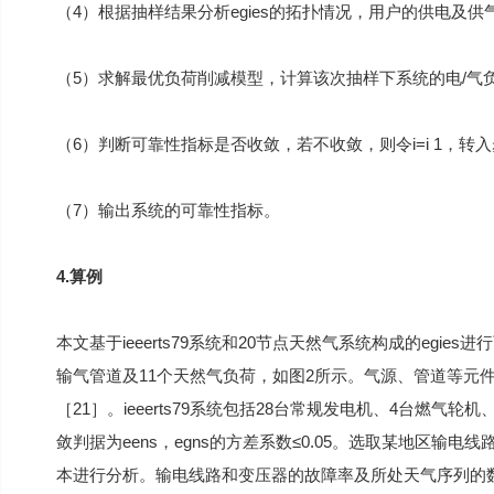
（4）根据抽样结果分析egies的拓扑情况，用户的供电及供
（5）求解最优负荷削减模型，计算该次抽样下系统的电/气
（6）判断可靠性指标是否收敛，若不收敛，则令i=i 1，转
（7）输出系统的可靠性指标。
4.算例
本文基于ieeerts79系统和20节点天然气系统构成的egie
输气管道及11个天然气负荷，如图2所示。气源、管道等元
［21］。ieeerts79系统包括28台常规发电机、4台燃气
敛判据为eens，egns的方差系数≤0.05。选取某地区
本进行分析。输电线路和变压器的故障率及所处天气序列的