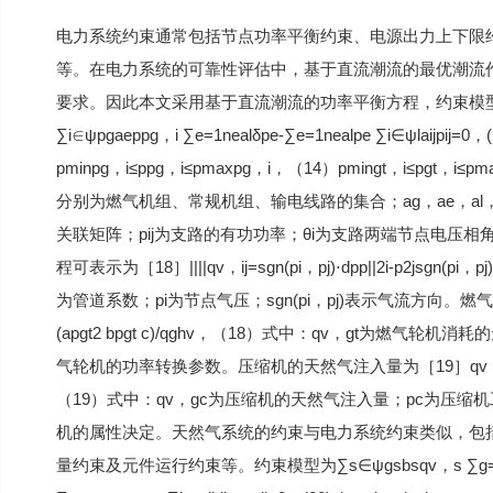
电力系统约束通常包括节点功率平衡约束、电源出力上下限
等。在电力系统的可靠性评估中，基于直流潮流的最优潮流
要求。因此本文采用基于直流潮流的功率平衡方程，约束模型如式（1
∑i∈ψpgaeppg，i ∑e=1nealδpe-∑e=1nealpe ∑i∈ψlaijpij=0，
pminpg，i≤ppg，i≤pmaxpg，i，（14）pmingt，i≤pgt，i
分别为燃气机组、常规机组、输电线路的集合；ag，ae，al
关联矩阵；pij为支路的有功功率；θi为支路两端节点电压相角
程可表示为［18］||||qv，ij=sgn(pi，pj)⋅dpp||2i-p2jsgn(
为管道系数；pi为节点气压；sgn(pi，pj)表示气流方向。
(apgt2 bpgt c)/qghv，（18）式中：qv，gt为燃气
气轮机的功率转换参数。压缩机的天然气注入量为［19］qv，gc=sgn(pi，
（19）式中：qv，gc为压缩机的天然气注入量；pc为压缩
机的属性决定。天然气系统的约束与电力系统约束类似，包
量约束及元件运行约束等。约束模型为∑s∈ψgsbsqv，s ∑g=1ngblδ