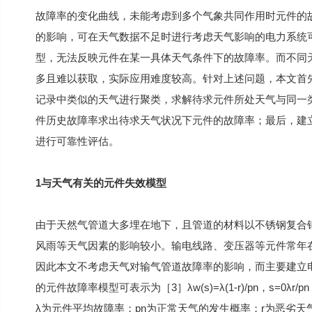
故障率的变化曲线，未能考虑到多个气象共同作用时元件的
的影响，可在天气数据不足时进行考虑天气影响的电力系统
型，无法反映元件在某一具体天气条件下的故障率。而不同
多且难以获取，实际应用难度较高。针对上述问题，本文首
记录中类似的天气进行聚类，求解待求元件所处天气与同一
件历史故障率求出待求天气状况下元件的故障率；最后，建立eg
进行可靠性评估。
1与天气有关的元件失效模型
由于天然气管道大多埋在地下，且管道的材料以不锈钢复合
风雨等天气因素的影响较小。输电线路、变压器等元件常年
因此本文不考虑天气对输气管道故障率的影响，而主要建立
的元件故障率模型可表示为［3］λw(s)=λ(1-r)/pn，s=0λ
λ为元件平均故障率；pn为正常天气的发生概率；r为恶劣天