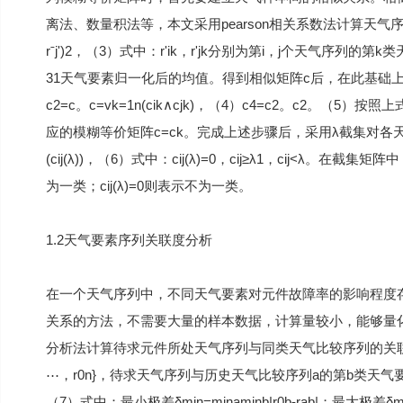
离法、数量积法等，本文采用pearson相关系数法计算天气序列的相似系数cij。cij=∑
rˉj')2，（3）式中：r'ik，r'jk分别为第i，j个天气序列的第
31天气要素归一化后的均值。得到相似矩阵c后，在此基础
c2=c。c=vk=1n(cik∧cjk)，（4）c4=c2。c2。（
应的模糊等价矩阵c=ck。完成上述步骤后，采用λ截集对各
(cij(λ))，（6）式中：cij(λ)=0，cij≥λ1，cij<λ。在截集
为一类；cij(λ)=0则表示不为一类。
1.2天气要素序列关联度分析
在一个天气序列中，不同天气要素对元件故障率的影响程度
关系的方法，不需要大量的样本数据，计算量较小，能够量
分析法计算待求元件所处天气序列与同类天气比较序列的关联度。
⋯，r0n}，待求天气序列与历史天气比较序列a的第b类天气要素的灰色关
（7）式中：最小极差δmin=minaminb|r0b-rab|；最大极差δ