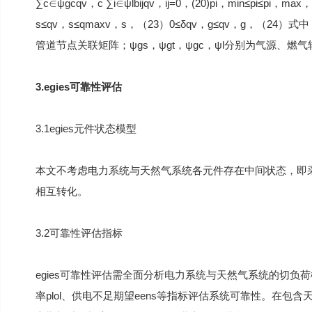
∑c∈ψgcqv，c ∑i∈ψlbijqv，ij=0，(20)pi，min≤pi≤pi，ma
s≤qv，s≤qmaxv，s，（23）0≤δqv，g≤qv，g，（24
管道节点关联矩阵；ψgs，ψgt，ψgc，ψl分别为气源、
3.egies可靠性评估
3.1egies元件状态模型
本文不考虑电力系统与天然气系统各元件存在中间状态，即
相互转化。
3.2可靠性评估指标
egies可靠性评估需全面分析电力系统与天然气系统的切
率plol、供电不足期望eens等指标评估系统可靠性。在包含