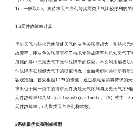
1)，一般取0.5。则待求天气序列与其同类天气比较序列的关联度为
1.3元件故障率计算
历史天气与待求元件所处天气的灰色关联度越大，则待求元
故障率，即灰色关联度表征了待求元件故障率与已知天气下
所属的类中已知天气下元件故障率的权重。本文利用加权法
件故障率在相似天气下的取值情况，全面考虑同类中所有历
客观准确。首先根据1.1节的步骤，通过模糊聚类将待求的天
求出位于同一类中的待求元件所处天气序列与历史天气序列
元件故障率λ0为λ0=∑a=1nλad0a∑a=1nd0a，（9
元件故障率；n为聚类天气序列样本数。
2系统最优负荷削减模型