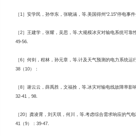
［1］安学民，孙华东，张晓涵，等.美国得州“2.15”停电事件
［2］王建学，张耀，吴思，等.大规模冰灾对输电系统可靠性的
49-56.
［6］何剑，程林，孙元章，等.计及天气预测的电力系统运行
38（10）：
［8］谢云云，薛禹胜，文福拴，等.冰灾对输电线故障率影响的
32-41，98.
［20］龚凌霄，刘天琪，何川，等.考虑综合需求响应的气电联
41（9）：39-47.