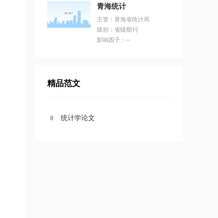
青海统计
主管：青海省统计局
级别：省级期刊
影响因子：--
精品范文
统计学论文
1
2
3
4
5
6
7
8
）
10
9