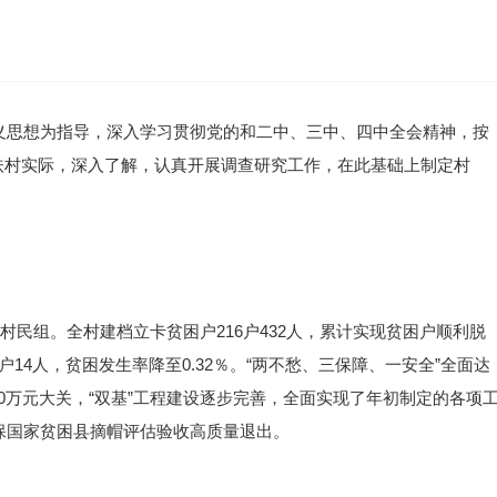
主义思想为指导，深入学习贯彻党的和二中、三中、四中全会精神，按
扶村实际，深入了解，认真开展调查研究工作，在此基础上制定村
个村民组。全村建档立卡贫困户216户432人，累计实现贫困户顺利脱
户7户14人，贫困发生率降至0.32％。“两不愁、三保障、一安全”全面达
0万元大关，“双基”工程建设逐步完善，全面实现了年初制定的各项
确保国家贫困县摘帽评估验收高质量退出。