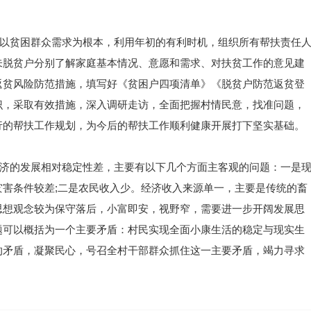
，以贫困群众需求为根本，利用年初的有利时机，组织所有帮扶责任
未脱贫户分别了解家庭基本情况、意愿和需求、对扶贫工作的意见建
返贫风险防范措施，填写好《贫困户四项清单》《脱贫户防范返贫登
识，采取有效措施，深入调研走访，全面把握村情民意，找准问题，
行的帮扶工作规划，为今后的帮扶工作顺利健康开展打下坚实基础。
经济的发展相对稳定性差，主要有以下几个方面主客观的问题：一是
害条件较差;二是农民收入少。经济收入来源单一，主要是传统的畜
思想观念较为保守落后，小富即安，视野窄，需要进一步开阔发展思
题可以概括为一个主要矛盾：村民实现全面小康生活的稳定与现实生
的矛盾，凝聚民心，号召全村干部群众抓住这一主要矛盾，竭力寻求