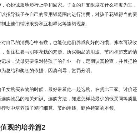
中，心悦诚服地步行上学和回家。子女的开支限度在什么程度为宜，
可以指导孩子在自己的零用钱范围内进行消费，对孩子花钱得当的要
时制止他们铺张浪费和互相攀比等摆阔现象。
子对自己的消费心中有数，也能使他们养成良好的习惯。账本可设收
目，备注栏要写明零花钱的来源、所买物品的用途、节约和超支的情
地记录，父母更要像对待孩子的作业一样，定期认真检查，并且把检
作为总结和奖惩的依据，因势利导，赏罚分明。
为子女购买衣物的时候，最好带着他一起选购。在货比三家、讨价还
所选购物品的相关知识、选购方法，知道怎样花最少的钱买同等质量
际行动中培养孩子精打细算、节约用钱、勤俭持家的本领。
值观的培养篇2