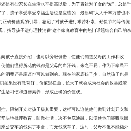
还是有些家长在生活水平提高以后，为了表达对子女的“爱”，总是
了，孩子享受享受幸福生活也是应该的，最起码“大人千辛万苦也不
们正确价值观的引导，忘记了对孩子进行艰苦朴素、勤俭节约等传统
观，指导孩子进行理性消费”这个家庭教育中的热门话题结合自己的
以向孩子直接介绍，也可以旁敲侧击，使他们知道父母的工作和收
，使他们懂得所花的钱都是父母的血汗钱，来之不易；作为下辈虽不
己的消费还是应该也可以做到的。现在的家庭孩子少，自然孩子也是
宝贝如果没有教育好，价值观扭曲，长大了就会成为社会的败类或渣
好生活习惯和道德素养，形成正确的价值观。
调控。限制开支对孩子极其重要，这样可以迫使他们做到计划开支和
度坚决地批评教育，防微杜渐，决不包庇通融，以便使他们能吸取因
划乘公交车的钱买了零食，而无钱乘车了。这时，父母不但不能额外