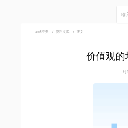
am8亚美
资料文库
正文
价值观的
时间