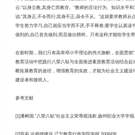
云:"以身立教,其身亡而教存。"教师的言论行为、知识水平
说:"其身正,不令而行;其身不正,虽令不从。"这就要求教师从
学生努力学习,自己就应当学而不厌,手不释卷;要学生认真读
做到的,自己首先做到,而且做出榜样。只有这样才能给学生
在新时期，我们只有高举邓小平理论的伟大旗帜，全面贯彻"
教育活动中把践行八荣八耻与全面推进素质教育活动结合起
断拓展教育的途径，增强教育的实效，才能为社会主义建设
建设者和接班人。
参考文献
[1]潘树国."八荣八耻"社会主义荣辱观浅析,扬州职业大学学报,20
[2]苏莉.论师德建设,辽宁教育行政学院学报,2006/08.