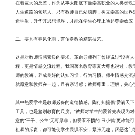
在着巨大的反差，作为从事太阳底下最崇高职业的人类灵魂
人生道路的领航人。只有教师自已站稳脚，树立崇高的世界
造学生，升华其思想境界，才能在学生心理上唤起尊崇效应，
二、要具有春风化雨，言传身教的精湛技艺。
这是对教师情感素质的要求。革命导师列宁曾经说过“没有人
程，更是情感交流过程。我国著名教育家夏大尊也说过，教
师的教诲，养成良好的认知习惯，行为习惯。师生情感交流
就愿意和教师在一起，且有亲近感；教师尊重，理解，关心
其中热爱学生是教师必备的道德情感。陶行知提倡“爱满天下，
工具，也是鉴别教育的尺度。”教师对学生的爱首先表现为
意的“王子、公主”无可厚非，但爱看不惯的“丑小鸭”更难能
粗暴的斥责，都可能使学生畏惧不安，紧张无趣，厌恶这门学