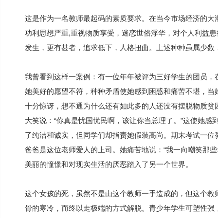
这是作为一名教师最起码的素质要求。在当今市场经济的大
功利思想严重,重视物质享受，迷恋世俗浮华，对个人利益
发生，更有甚者，追求低下，人格扭曲。上述种种虽属少数
我曾看到这样一案例：有一位年年被评为三好学生的团员，
她美好的愿望不符，种种矛盾使她感到困惑和痛苦不堪，当
十分惊讶，想不通为什么还有如此多的人还没有摆脱物质贫
大笑说：“你真是忧国忧民啊，该让你当总理了。”这使她感
了纯洁和诚实，但同学们却指责她假装高尚。期末考试一位
爸爸是这位老师爱人的上司。她痛苦地说：“我一向嘲笑那些
美丽的憧憬和对现实生活的厌恶踏入了另一个世界。
这个女孩的死，虽然不是由这个教师一手造成的，但这个教
骨的寒冷，而终以走极端的方式解脱。青少年学生可塑性强