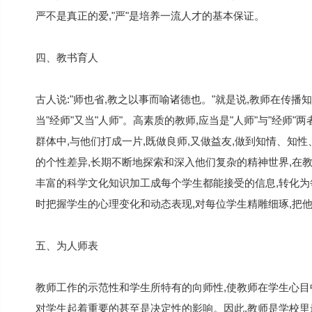
严不是真正的爱,"严"是培养一流人才的基本保证。
四、教书育人
古人说:"师也省,教之以事而喻诸德也。"就是说,教师在传播
当"经师"又当"人师"。高素质的教师,应当是"人师"与"经
群体中,与他们打成一片,既做良师,又做益友,做到知情、知
的个性差异,长期不断地探索和深入他们复杂的精神世界,在教
丰富的科学文化知识加工成每个学生都能接受的信息,转化为
时把握学生的心理变化和动态表现,对每位学生精雕细琢,把
五、为人师表
教师工作的示范性和学生所特有的向师性,使教师在学生心目
对学生起着重要的甚至是决定性的影响。因此,教师是学校里