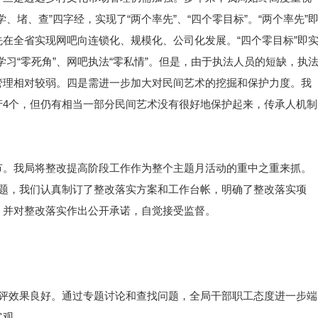
、堵、查”四字经，实现了“两个率先”、“四个零目标”。“两个率先”
在全省实现网吧向连锁化、规模化、公司化发展。“四个零目标”即
规学习“零死角”、网吧执法“零私情”。但是，由于执法人员的短缺，执
管理相对较弱。四是需进一步加大对民间艺术的挖掘和保护力度。我
产4个，但仍有相当一部分民间艺术没有很好地保护起来，传承人机制
节。我局将整改提高阶段工作作为整个主题月活动的重中之重来抓。
问题，我们认真制订了整改落实方案和工作台帐，明确了整改落实项
，并对整改落实作出公开承诺，自觉接受监督。
批评效果良好。通过专题讨论和查找问题，全局干部职工态度进一步端
客观。