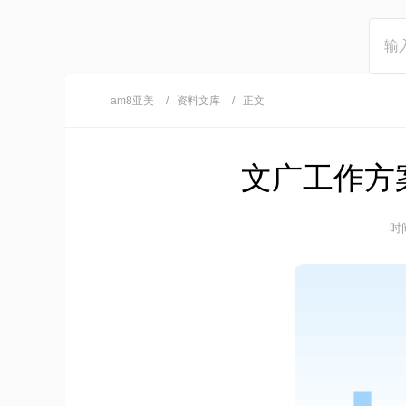
am8亚美
资料文库
正文
文广工作方案
时间