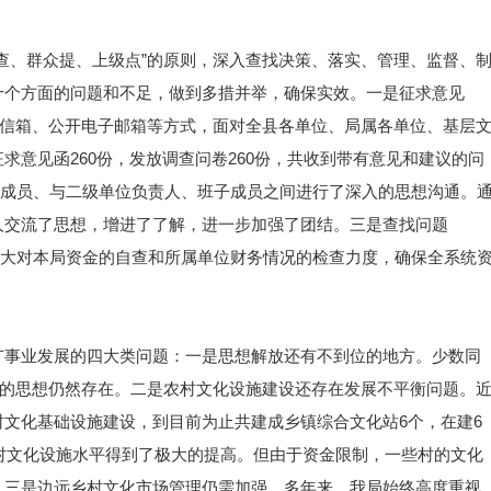
查、群众提、上级点”的原则，深入查找决策、落实、管理、监督、
十个方面的问题和不足，做到多措并举，确保实效。一是征求意见
用信箱、公开电子邮箱等方式，面对全县各单位、局属各单位、基层
求意见函260份，发放调查问卷260份，共收到带有意见和建议的问
班子成员、与二级单位负责人、班子成员之间进行了深入的思想沟通。
人交流了思想，增进了了解，进一步加强了团结。三是查找问题
是加大对本局资金的自查和所属单位财务情况的检查力度，确保全系统
广事业发展的四大类问题：一是思想解放还有不到位的地方。少数同
”的思想仍然存在。二是农村文化设施建设还存在发展不平衡问题。
文化基础设施建设，到目前为止共建成乡镇综合文化站6个，在建6
乡村文化设施水平得到了极大的提高。但由于资金限制，一些村的文化
。三是边远乡村文化市场管理仍需加强。多年来，我局始终高度重视