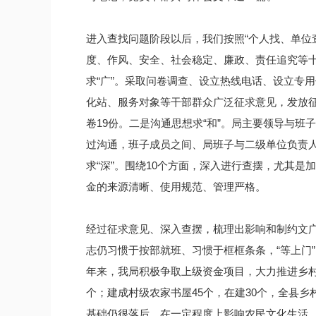
进入查找问题阶段以后，我们按照“个人找、单位
度、作风、安全、社会稳定、廉政、责任追究等
求“广”。采取问卷调查、设立热线电话、设立专
化站、服务对象等干部群众广泛征求意见，发放征
卷19份。二是沟通思想求“和”。局主要领导与
过沟通，班子成员之间、局班子与二级单位负责
求“深”。围绕10个方面，深入进行查摆，尤其
金的来源清晰、使用规范、管理严格。
经过征求意见、深入查摆，梳理出影响和制约文
志仍习惯于按部就班、习惯于框框条条，“等上门
年来，我局积极争取上级资金项目，大力推进乡村
个；建成村级农家书屋45个，在建30个，全县
基础仍很落后，在一定程度上影响农民文化生活