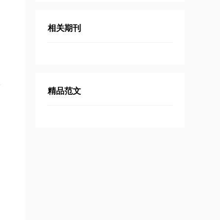
相关期刊
二
精品范文
10
1
2
3
4
5
6
7
8
9