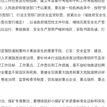
重点工作任务及控制指标。建立年度集中考核和平时工作考核相结合
）人民政府和签状部门予以重奖。要在新一轮机构改革中，按照“管
职责部门、行业主管部门的安全监管职责。抓紧出台《省政府安全生
体责任暂行规定》，以省政府规范性文件印发。继续完善安全生产责
高位运行、事故频发、安全生产形势严峻的地区，采取书面告诫、行
理是预防遏制重特大事故发生的重要手段。公安、安全监管、建设、
深入开展隐患排查治理。要针对本行业隐患排查治理的薄弱环节及存
理工作目标、工作重点、工作责任和工作措施，毫不放松地推进拉网
控全覆盖不留盲区和死角。要健全完善重大隐患和重大危险源辨识评
、整改治理、监督检查等制度，切实做好重点企业、重点场所、重点
整治。煤矿专项整治，要继续抓好小煤矿矿井质量标准化达标和深化