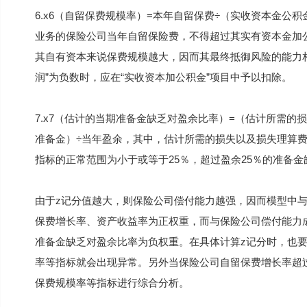
6.x6（自留保费规模率）=本年自留保费÷（实收资本金公
业务的保险公司当年自留保险费，不得超过其实有资本金加
其自有资本来说保费规模越大，因而其最终抵御风险的能力
润”为负数时，应在“实收资本加公积金”项目中予以扣除。
7.x7（估计的当期准备金缺乏对盈余比率）=（估计所需的
准备金）÷当年盈余，其中，估计所需的损失以及损失理算费
指标的正常范围为小于或等于25％，超过盈余25％的准备
由于z记分值越大，则保险公司偿付能力越强，因而模型中
保费增长率、资产收益率为正权重，而与保险公司偿付能力
准备金缺乏对盈余比率为负权重。在具体计算z记分时，也
率等指标就会出现异常。另外当保险公司自留保费增长率超
保费规模率等指标进行综合分析。