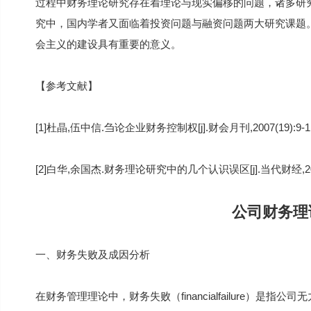
过程中财务理论研究存在着理论与现实偏移的问题，诸多研
究中，国内学者又面临着投资问题与融资问题两大研究课题
会主义的建设具有重要的意义。
【参考文献】
[1]杜晶,伍中信.刍论企业财务控制权[j].财会月刊,2007(19):9-1
[2]白华,余国杰.财务理论研究中的几个认识误区[j].当代财经,2004(0
公司财务理
一、财务失败及成因分析
在财务管理理论中，财务失败（financialfailure）