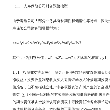
（二）人寿保险公司财务预警模型
由于寿险公司大部分业务具有长期性和储蓄性等特点，因此
寿保险公司财务预警模型为：
z=wi‘yi-w2’y2w3‘y3w4’y4-w5‘y5w6’y6w7y7
其中，z为判别分值，wl‘、w2’……w7为各比率的权重，y1
1.y1（投资收益充足率）=资金运用净收益÷有效寿险和长
净收益：投资收益利息收入买入返售证券收入冲减短期投资
值准备，但不包括独立账户中各项投资资产所产生的资金运
收益=∑（不同评估利率的有效寿险和长期健康险的期末责任
的期末责任准备金按照认可负债表中寿险责任准备金和长期
负债的那部分准备金。本指标的正常值为125％—900％。