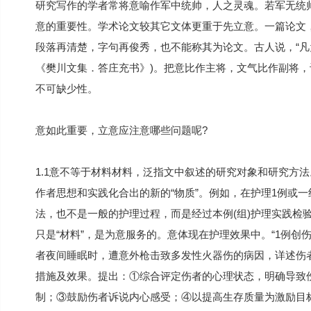
研究写作的学者常将意喻作军中统帅，人之灵魂。若军无统
意的重要性。学术论文较其它文体更重于先立意。一篇论文
段落再清楚，字句再俊秀，也不能称其为论文。古人说，“凡
《樊川文集．答庄充书》)。把意比作主将，文气比作副将
不可缺少性。
意如此重要，立意应注意哪些问题呢?
1.1意不等于材料材料，泛指文中叙述的研究对象和研究方
作者思想和实践化合出的新的“物质”。例如，在护理1例或
法，也不是一般的护理过程，而是经过本例(组)护理实践检
只是“材料”，是为意服务的。意体现在护理效果中。“1例创
者夜间睡眠时，遭意外枪击致多发性火器伤的病因，详述伤
措施及效果。提出：①综合评定伤者的心理状态，明确导致
制；③鼓励伤者诉说内心感受；④以提高生存质量为激励目