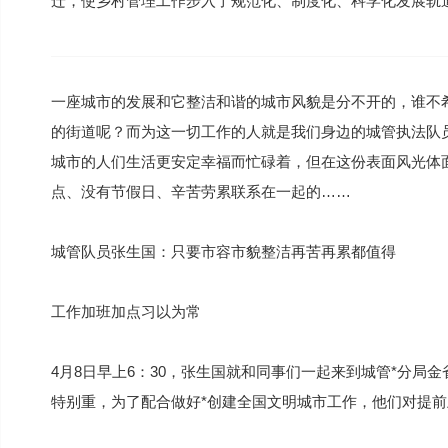
迁，使乡村管理工作步入了规范化、制度化、科学化发展轨
一座城市的发展和它整洁和谐的城市风貌是分不开的，谁不
的街道呢？而为这一切工作的人就是我们身边的城管执法队
城市的人们生活更安定幸福而忙碌着，但在这份表面风光体
点、没有节假日、辛苦劳累联系在一起的……
城管队员张生国：只要市容市貌整洁再苦再累都值得
工作加班加点习以为常
4月8日早上6：30，张生国就和同事们一起来到城管*分
特别重，为了配合做好*创建全国文明城市工作，他们对提