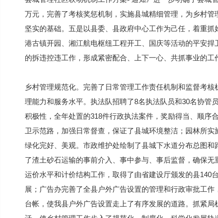
万元，完善了考核奖惩机制，实施县城精细管理，为乡村管
坚实的基础。五是以县委、县政府中心工作为己任，着重抓
港古镇开园、湘江航电枢纽工程开工、国庆等活动的平安捍
的拆违控违工作，形成紧密配合、上下一心、共抓事业的工
乡村管理规范化。完善了日常管理工作责任机制和监督考核
理能力和服务水平。执法队招聘了8名执法队员和30名协管
积极性，全年处置的318件行政执法案件，奖励得当、顺序
卫示范路，加强日常督查，保证了县城环境整洁；园林所实
绿化完好、美观。市政维护处绘制了县城下水道分布总图和
了渣土砂石运输的事前介入、事中参与、事后监督，确保无
运价水平和计价结构工作，取得了由省建设厅颁发的县140
展；广告办完善了全县户外广告设置的管理和行政审批工作
台帐，使我县户外广告设置走上了有序发展的道路。抓紧局