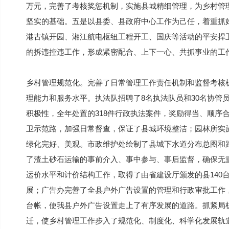
万元，完善了考核奖惩机制，实施县城精细管理，为乡村管
坚实的基础。五是以县委、县政府中心工作为己任，着重抓
港古镇开园、湘江航电枢纽工程开工、国庆等活动的平安捍
的拆违控违工作，形成紧密配合、上下一心、共抓事业的工
乡村管理规范化。完善了日常管理工作责任机制和监督考核
理能力和服务水平。执法队招聘了8名执法队员和30名协管
积极性，全年处置的318件行政执法案件，奖励得当、顺序
卫示范路，加强日常督查，保证了县城环境整洁；园林所实
绿化完好、美观。市政维护处绘制了县城下水道分布总图和
了渣土砂石运输的事前介入、事中参与、事后监督，确保无
运价水平和计价结构工作，取得了由省建设厅颁发的县140
展；广告办完善了全县户外广告设置的管理和行政审批工作
台帐，使我县户外广告设置走上了有序发展的道路。抓紧局
迁，使乡村管理工作步入了规范化、制度化、科学化发展轨