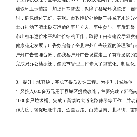
建设环卫示范路，加强日常督查，保障了县城环境整洁；园
时，确保绿化完好、美观。市政维护处绘制了县城下水道分
土办推动了渣土砂石运输的事前介入、事中参与、事后监督
市出租车运价水平和计价结构工作，取得了由省建设厅颁发的
健康稳定发展；广告办完善了全县户外广告设置的管理和行
户外广告管理台帐，使我县户外广告设置走上了有序发展的
完成局办公楼搬迁，使城市管理工作步入了规范化、制度化
3、提升县城容貌，完成了提质改造工程。为提升县城品位，
年又投入600多万元用于县城区提质改造，主要完成了郭亮
1000多只垃圾桶、完成了高塘岭大道道路修缮等工作；并
作力度，督促旺旺中路、金星西路、白芙塘南、北两街、雷