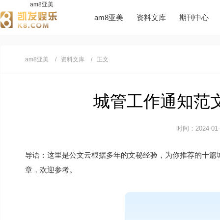
am8亚美
am8亚美
资料文库
期刊中心
am8亚美
资料文库
正文
城管工作通知范文1
时间：2024-01-1
导语：这里是公文云根据多年的文秘经验，为你推荐的十篇
章，欢迎参考。