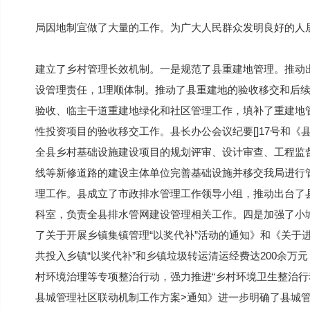
局因地制宜做了大量的工作。为广大人民群众发明良好的人
建立了乡村管理长效机制。一是规范了县重建地管理。推动
设管理责任，1理顺体制。推动了县重建地的验收移交和后
验收、临主干道重建地绿化和社区管理工作，填补了重建地
性投资项目的验收移交工作。县长办公会议纪要[]17号和
全县乡村基础设施建设项目的规划评审、设计审查、工程监
线等新修道路的建设主体单位完善基础设施并移交我局进行
理工作。县成立了市政排水管理工作领导小组，推动出台了
科室，负责全县排水管网建设管理相关工作。四是加强了小
了关于开展乡镇集镇管理“以奖代补”活动的通知》和《关于
共投入乡镇“以奖代补”和乡镇垃圾转运清运经费达200余
村环境治理等专项整治行动，强力推进“乡村环境卫生整治行
县城管理社区联动机制工作方案>通知》进一步明确了县城管