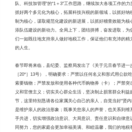
队、科技加管理”的“1＋3”工作思路，继续加大各项工作
抓好两个多元化为核心，拓展科技兴税的新领域，以抓好纳
制为核心，谋取规范化建设的新进展，以抓好稽查效能为核
添队伍建设的新动力。全局上下，团结拼搏，奋发进取，为
们一如既往地支持亲人做好地税工作，保证他们有充沛的精
的人生。
春节即将来临，县纪委、监察局发出了《关于元旦春节进一
［20*］13号），明确要求：严禁以任何名义和形式用公
索要钱物；严禁发放和使用各种代币购物券（卡）；严禁突
义和官僚主义；切实关心群众生活，坚决制止损害群众利益
节，这里特别恳请各位家属关心自己的亲人，自觉当好“贤内
是维护亲人的政治形象；既事关您亲人的声誉，也关系到维
手共进，切实增强政治意识、大局意识、责任意识和自律意
同努力，您的家庭会更加幸福美满、和睦温馨，我们的地税