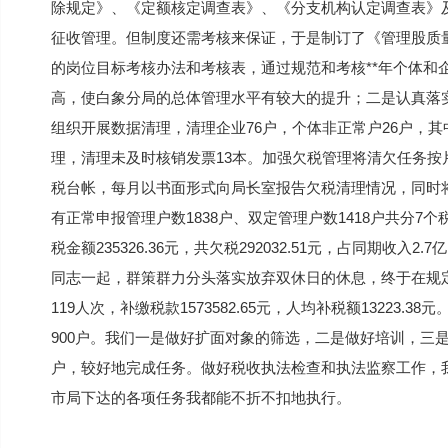
除规定》、《定额核定调查表》、《分支机构认定调查表》
征收管理。但制度还需考核来保证，于是制订了《管理股质
的岗位目标考核办法和考核表，通过规范和考核**年个体和
高，使白象分局的总体管理水平有较大的提升；二是认真落实
组织开展数据清理，清理企业76户，个体非正常户26户，其中
理，清理未及时核销发票13本。加强欠税管理将清欠任务
税台帐，每月以书面形式向局长室报告欠税清理情况，同时
有正常申报管理户数1838户、双定管理户数1418户共分7个税
税金额235326.36元，共欠税292032.51元，占同期收
同志一起，群策群力分头落实放弃双休日的休息，终于在规定
119人次，补缴税款1573582.65元，人均补税额1322
900户。我们一是做好扩面对象的筛选，二是做好培训，三是
户，较好地完成任务。做好税收执法检查和执法监察工作，
市局下达的各项任务我都能不折不扣地执行。