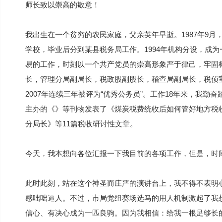
师长致以崇高的敬意！
我出生在一个贫穷的农民家庭，父亲英年早逝。1987年9
学校，毕业后分到某县税务局工作。1994年机构分设，成
易的工作，时刻以一个共产党员的崇高形象严于律己，牢固树
长，管理分局副局长，税政股副股长，稽查局副局长，税侦室
2007年连续三年被评为“优秀公务员”。工作18年来，我
主办的《》等刊物发表了《煤炭税费统收后如何管好地方税
分局长》等11篇税收研讨性文章。
今天，我本想向各位汇报一下我目前的各项工作，但是，时
此时此刻，站在这个神圣而庄严的演讲台上，我不得不表明心
感咄咄逼人。不过，市局党组赛场选马的用人机制激起了我
信心、有决心成为一匹良驹。因为我相信：给我一根足够长