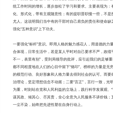
统工作时间的增长，逐步放松了学习和要求。主要表现为：有
化、形式化，带有主观随意性；有的提职晋职慢一些，不是
尤人。这说明我们当中有的干部对自己肩负的责任和使命缺
强化“五种意识”上下功夫。
一要强化“标杆”意识。即用人格的魅力感召人，用道德的力
合体现，日常生活中，若是某人平时对自己要求不严，政绩平
不一，表里有别”，受到局领导的批评，应引起我们的足够重
都不同程度地在人们的心目中留下“烙印”。榜样的力量是无
的模范行动、良好形象和人格力量去得到社会的认可。而要做
治理论，坚定理想信念不动摇；二要“言正”，言行一致，光明
为重，时刻站在党和人民利益的立场上，践行科学发展观、“
谋其政、倾其心、尽其责，全心全意为人民服务不讲价钱；五
一尘不染，始终把先进性塑在自身行动上。