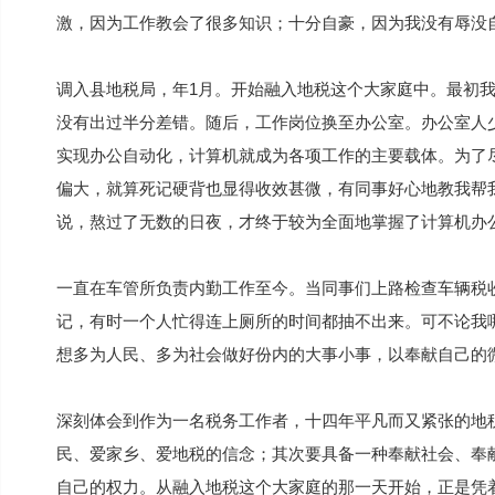
激，因为工作教会了很多知识；十分自豪，因为我没有辱没
调入县地税局，年1月。开始融入地税这个大家庭中。最初
没有出过半分差错。随后，工作岗位换至办公室。办公室人
实现办公自动化，计算机就成为各项工作的主要载体。为了
偏大，就算死记硬背也显得收效甚微，有同事好心地教我帮
说，熬过了无数的日夜，才终于较为全面地掌握了计算机办
一直在车管所负责内勤工作至今。当同事们上路检查车辆税
记，有时一个人忙得连上厕所的时间都抽不出来。可不论我
想多为人民、多为社会做好份内的大事小事，以奉献自己的
深刻体会到作为一名税务工作者，十四年平凡而又紧张的地
民、爱家乡、爱地税的信念；其次要具备一种奉献社会、奉
自己的权力。从融入地税这个大家庭的那一天开始，正是凭