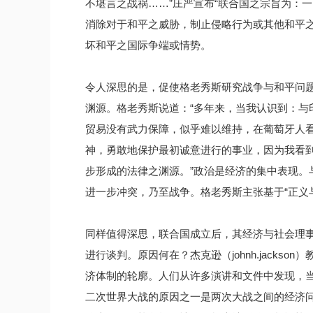
不堪言之战祸……”庄严宣布“联合国之宗旨为：
消除对于和平之威胁，制止侵略行为或其他和平
坏和平之国际争端或情势。
令人深思的是，促使格老秀斯研究战争与和平问
渊源。格老秀斯说道：“多年来，当我认识到：与
贸易没有武力保障，似乎难以维持，在葡萄牙人
神，勇敢地保护最初诚意进行的事业，因为我看
步形成的法律之渊源。”政治是经济的集中表现。
进一步冲突，乃至战争。格老秀斯主张基于“正义
同样值得深思，联合国成立后，其经济与社会理事会
进行谈判。原因何在？杰克逊（johnh.jack
济体制的轮廓。人们从许多演讲和文件中发现，
二次世界大战的原因之一是两次大战之间的经济