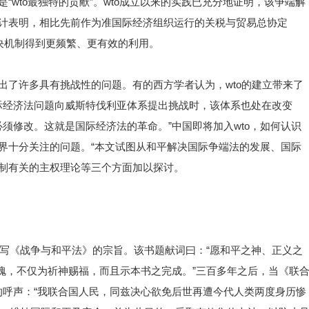
“wto最独特的贡献”。wto成立以来的实践已充分地证明，该争端解
统计表明，相比先前作为准国际经济组织运行的关税与贸易总协定
端解决机制得到更频繁、更有效的利用。
提出了许多具有挑战性的问题。有的西方学者认为，wto的建立带来了
国际经济法问题向威斯特伐利亚体系提出挑战时，该体系也处在改变
须修改。这就是国际经济法的革命。”中国即将加入wto，如何认识
学界十分关注的问题。“本文试图从和平解决国际争端法的发展、国际
机制有关的主权理论等三个方面加以探讨。
撰写《战争与和平法》的宗旨。该书题献词曰：“愿和平之神、正义之
愧，不仅为祈神赐福，而且示本书之完成。”三百多年之后，当《联
呼声：“我联合国人民，同兹决心欲免后世再遭今代人类两度身历惨