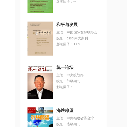
影响因子：--
和平与发展
主管：中国国际友好联络会
级别：cssci南大期刊
影响因子：1.09
统一论坛
主管：中央统战部
级别：部级期刊
影响因子：--
明
海峡瞭望
主管：中共福建省委台湾工作办公室;福建省人民政府台湾事
级别：省级期刊