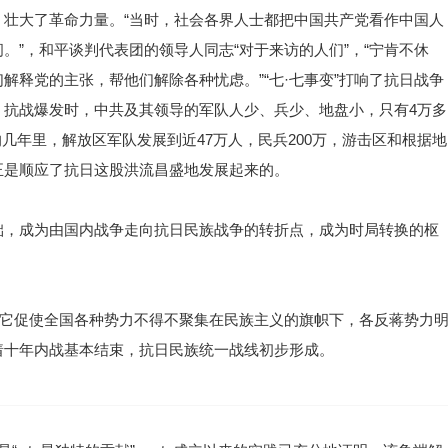
壮大了革命力量。“当时，社会各界人士都把中国共产党看作中国人
。”，和平谈判代表团的领导人同志“对于来访的人们”，“宁肯不休
解释党的主张，帮他们解除各种忧虑。”“七·七事变”打响了抗日战争
。抗战爆发时，中共及其领导的军队人少、兵少、地盘小，只有4万多
短的几年里，解放区军队发展到近47万人，民兵200万，游击区和根据地
正是顺应了抗日这股洪流昌盛地发展起来的。
础，成为由国内战争走向抗日民族战争的转折点，成为时局转换的枢
。它促使全国各种势力不得不聚集在民族主义的旗帜下，各反蒋势力
着十年内战基本结束，抗日民族统一战线初步形成。