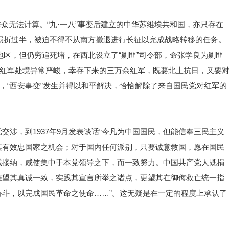
命群众无法计算。“九·一八”事变后建立的中华苏维埃共和国，亦只存在
军损折过半，被迫不得不从南方撤退进行长征以完成战略转移的任务。
宁地区，但仍穷追死堵，在西北设立了“剿匪”司令部，命张学良为剿匪
的红军处境异常严峻，幸存下来的三万余红军，既要北上抗日，又要
头，“西安事变”发生并得以和平解决，恰恰解除了来自国民党对红军的
涉，到1937年9月发表谈话“今凡为中国国民，但能信奉三民主义
其有效忠国家之机会；对于国内任何派别，只要诚意救国，愿在国民
诚接纳，咸使集中于本党领导之下，而一致努力。中国共产党人既捐
唯望其真诚一致，实践其宣言所举之诸点，更望其在御侮救亡统一指
斗，以完成国民革命之使命……”。这无疑是在一定的程度上承认了