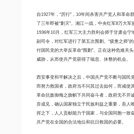
自1927年，“厉行”，10年间杀害共产党人和革
了三年即被“剿灭”。湘江一战，中央红军8万大
1936年10月，红军三大主力胜利会师于甘肃会
副司令，对红军进行了第五次围剿。“疲惫之师”
付国民党的大举反革命“围剿”。正在这种危难关
威胁，从而使共产党获得了喘息、休整的机会。
西安事变和平解决之后，中国共产党不断与国民党交
而努力救国者，政府当不问其过去如何，而咸使
革命抗敌御侮之旗帜下共同奋斗者，政府无不开
弃成见，确认国家独立于民族利益之重要，吾人
挥之下，人人贡献能力于国家，与全国同胞一致奋
共产党在全国的合法地位和抗日救国的必要。