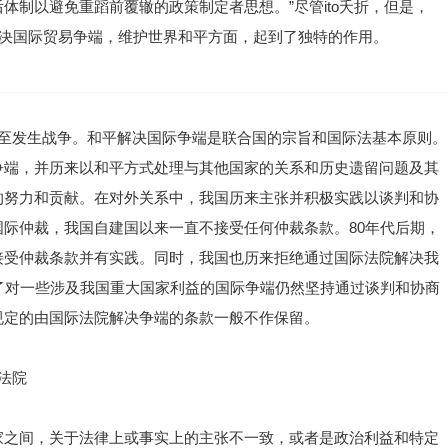
体制以避免重蹈前覆辙的政策制定者思想。”尽管ito夭折，但是，
在解决国际贸易争端，维护世界和平方面，起到了独特的作用。
甚至发生战争。和平解决国际争端是联合国的宗旨和国际法基本原则。
争端，并历来以和平方式处理与其他国家的关系和历史遗留问题及其
的努力和贡献。在对外关系中，我国历来主张并积极实践以谈判和协
际仲裁，我国自建国以来一直不接受任何仲裁条款。80年代后期，
接受仲裁条款并有实践。同时，我国也历来拒绝通过国际法院解决我
了对一些涉及我国重大国家利益的国际争端仍然坚持通过谈判和协商
规定的由国际法院解决争端的条款一般不作保留。
法院
家之间，关于法律上或事实上的主张不一致，或者是政治利益和特定