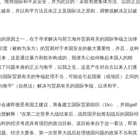
一、维持国际和平及安全，并为此目的：采取有效集体办法、以防止
之破坏，并以和平方法且依正义及国际法之原则，调整或解决足以破
题的原因之一，在于寻求解决与荷兰海外贸易有关的国际争端之法律
印度（被称为东方）的贸易对于本国安全的极大重要性，并且，这种
看来，这是通过暴力和欺诈构成的，我便关心如何唤起本国人的精
到了问题本身的正义与衡平，以我之见，这是产生对自古以来人们逐
与国际贸易有关的争端处理不当，可能会引起国家（或地区）之间的
与衡平”（自然法）解决与贸易有关的国际争端，以求和平。
遂即接受美国之建议，筹备建立国际贸易组织（1to），并就gatf
son）教授解释：“在第二次世界大战结束后，战胜国开始筹划战后的国际经
当时的经济考虑具有强烈的政治目标。该目标来自于这一看法，即第
问题。经济大萧条、第一次世界大战后处理德国问题的政策不当和其