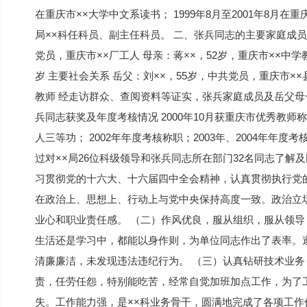
在重庆市××大学中文系读书； 1999年8月至2001年8月在重
局××科任科员、副主任科员。 二、张兵同志的主要家庭成员
党员，重庆市××厂工人 母亲：蒋××，52岁，重庆市××中学
岁 主要社会关系 岳父：刘××，55岁，中共党员，重庆市××
教师 经走访群众、查阅资料等证实，张兵家庭成员及岳父母
兵同志获奖及年度考核情况 2000年10月获重庆市优秀教师称号
人三等功； 2002年年度考核称职；2003年、2004年年
过对××局26位科级领导和张兵同志所在部门32名同志了解
习贯彻党的十六大、十六届四中全会精神，认真贯彻执行党的
在政治上、思想上、行动上与党中央保持高度一致。政治立
业心和职业责任感。 （二）作风优良，服从组织，服从领
生活还是学习中，都能以身作则，为单位同志作出了表率。
清廉廉洁，未发现违法违纪行为。 （三）认真钻研技术业
责，任劳任怨，特别能吃苦，经常自觉加班加点工作，为了
失。工作能力强，是××科业务骨干，圆满地完成了各项工作