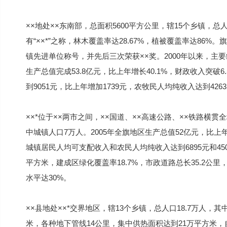
××地处××东南部，总面积5600平方公里，辖15个乡镇，
有“××*”之称，林木覆盖率达28.67%，植被覆盖率达8
镇先进单位称号，并先后三次荣获××奖。2000年以来，主要
生产总值完成53.8亿元，比上年增长40.1%，财政收入突破6
到9051元，比上年增加1739元，农牧民人均纯收入达到426
××*位于××两市之间，××国道、××高速公路、××铁路横
中城镇人口7万人。2005年全旗地区生产总值52亿元，比上年增
城镇居民人均可支配收入和农民人均纯收入达到6895元和4500
平方米，建成区绿化覆盖率18.7%，市政道路总长35.2公里
水平达30%。
××县地处××*交界地区，辖13个乡镇，总人口18.7万人，其
米，各种地下管线14公里，集中供热面积达到21万平方米，自