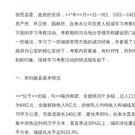
按照县委、政府的安排，××*年××月××日—9日、13日—1
房产所、环卫所、园林所、自来水公司负责人组成学习考察组赴×
方面的学习考察活动。考察期间与当地分管领导和建设部门
一些做法，学习了一些城镇管理方面的成功经验，并参观了
政府办公室的精心安排下，考察内容紧凑，有针对性，所到
刻的印象。现将学习考察活动的情况报告如下：
一、所到旗县基本情况
××*位于××北端，与××隔河相望。全旗辖20个乡镇，总人口
为64亿元，全旗财政收入6亿元，农牧民人均纯收入和城镇居民
70平方公里。市政道路长140公里，硬化率85%；自来水普及
集中供热达到45万平方米，普及率达30%以上；城区绿化覆
平方米。城镇化水平达到33.3%。