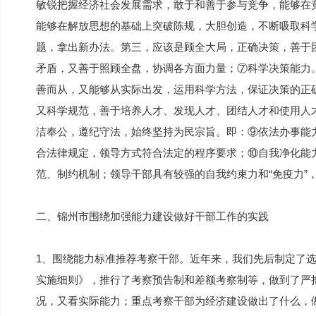
敏锐把握经济社会发展需求，敢于和善于参与竞争，能够在
能够在解放思想的基础上突破陈规，大胆创造，不断吸取科
题，拿出新办法。第三，应该是顾全大局，正确决策，善于
矛盾，又善于照顾全盘，协调各方面力量；⑦科学决策能力
善而从，又能够从实际出发，运用科学方法，保证决策的正
又科学规范，善于培养人才、发现人才、团结人才和使用人
洁奉公，遵纪守法，始终坚持为民宗旨。即：⑨依法办事能
合法律规定，领导方式符合法定的程序要求；⑩自我净化能力
范、制约机制；领导干部具有较强的自我约束力和“免疫力”
二、锦州市围绕加强能力建设做好干部工作的实践
1、围绕能力标准推荐考察干部。近年来，我们先后制定了
实施细则》，推行了考察预告制和差额考察制等，做到了严把
况，又看实际能力；重点考察干部为经济建设做出了什么，