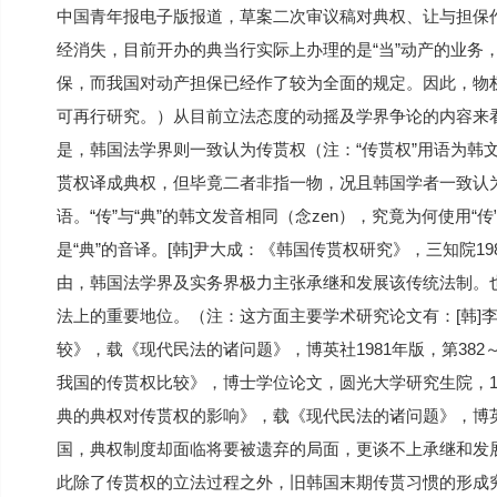
中国青年报电子版报道，草案二次审议稿对典权、让与担保
经消失，目前开办的典当行实际上办理的是“当”动产的业务
保，而我国对动产担保已经作了较为全面的规定。因此，物
可再行研究。）从目前立法态度的动摇及学界争论的内容来
是，韩国法学界则一致认为传贳权（注：“传贳权”用语为韩
贳权译成典权，但毕竟二者非指一物，况且韩国学者一致认
语。“传”与“典”的韩文发音相同（念zen），究竟为何使用“
是“典”的音译。[韩]尹大成：《韩国传贳权研究》，三知院1
由，韩国法学界及实务界极力主张承继和发展该传统法制。
法上的重要地位。（注：这方面主要学术研究论文有：[韩]
较》，载《现代民法的诸问题》，博英社1981年版，第382
我国的传贳权比较》，博士学位论文，圆光大学研究生院，19
典的典权对传贳权的影响》，载《现代民法的诸问题》，博英社
国，典权制度却面临将要被遗弃的局面，更谈不上承继和发
此除了传贳权的立法过程之外，旧韩国末期传贳习惯的形成