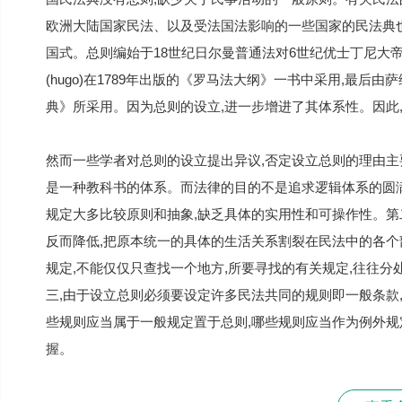
欧洲大陆国家民法、以及受法国法影响的一些国家的民法典也
国式。总则编始于18世纪日尔曼普通法对6世纪优士丁尼大帝
(hugo)在1789年出版的《罗马法大纲》一书中采用,最
典》所采用。因为总则的设立,进一步增进了其体系性。因此
然而一些学者对总则的设立提出异议,否定设立总则的理由主
是一种教科书的体系。而法律的目的不是追求逻辑体系的圆
规定大多比较原则和抽象,缺乏具体的实用性和可操作性。第
反而降低,把原本统一的具体的生活关系割裂在民法中的各个
规定,不能仅仅只查找一个地方,所要寻找的有关规定,往往
三,由于设立总则必须要设定许多民法共同的规则即一般条款
些规则应当属于一般规定置于总则,哪些规则应当作为例外规
握。