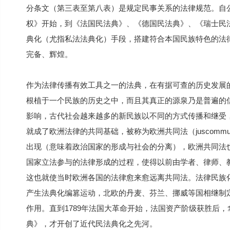
分条文（第三表至第八表）是规定民事关系的法律规范。自
权》开始，到《法国民法典》、《德国民法典》、《瑞士民
典化（尤指私法法典化）手段，搭建符合本国民族特色的法
完备、辉煌。
作为法律传播有效工具之一的法典，在有据可查的历史发展
根植于一个民族的历史之中，而且其真正的源泉乃是普遍的信
影响，古代社会越来越多的新民族以不同的方式传播和继受
就成了欧洲法律的共同基础，被称为欧洲共同法（juscom
出现（意味着政治国家的形成与社会的分离），欧洲共同法
国家立法参与的法律形成的过程，使得以前由学者、律师、
这也就使当时欧洲各国的法律愈来愈远离共同法。法律民族化
产生法典化编篡运动，北欧的丹麦、芬兰、挪威等国相继制
作用。直到1789年法国大革命开始，法国资产阶级获胜后
典》，才开创了近代民法典化之先河。