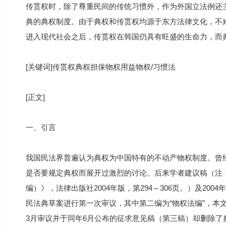
传贳权时，除了尊重民间的传统习惯外，作为外国立法例还主要
典的典权制度。由于典权和传贳权均源于东方法律文化，不
进入现代社会之后，传贳权在韩国仍具有旺盛的生命力，而
[关键词]传贳权典权担保物权用益物权/习惯法
[正文]
一、引言
我国民法界普遍认为典权为中国特有的不动产物权制度。曾
是否要规定典权而展开过激烈的讨论。后来学者建议稿（注
编）》，法律出版社2004年版，第294～306页。）及2004
民法典草案进行第一次审议，其中第二编为“物权法编”，本文
3月审议并于同年6月公布的征求意见稿（第三稿）却删除了典