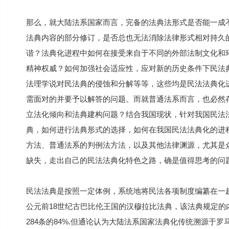
那么，就大陆法系国家而言，完备的法典法形式是否能一成
法典内容的部分修订，是否总也无法消除法律形式相对持久
谐？法典化进程中如何在接受来自于不同的外部法制文化和
精神权威？如何加强社会适应性，应对新的历史条件下民法
法理学说对民法典的侵蚀和分解等等，这些均是民法法典化
需面对的并要予以解答的问题。而就普通法系而言，也必然存
立法化倾向和法典建构问题？结合我国现状，针对我国民法
典，如何进行法典形式的选择，如何在我国民法法典化的进
方法、普通法系的判例法方法，以及其他法律渊源，尤其是
缺失，走出自己的民法法典化特色之路，确是值得思考的问
民法法典是按照一定体例，系统地将民法各项制度编纂在一
公元前18世纪古巴比伦王国的汉穆拉比法典，该法典规定的
284条的84%.但通论认为大陆法系国家法典化传统溯源于