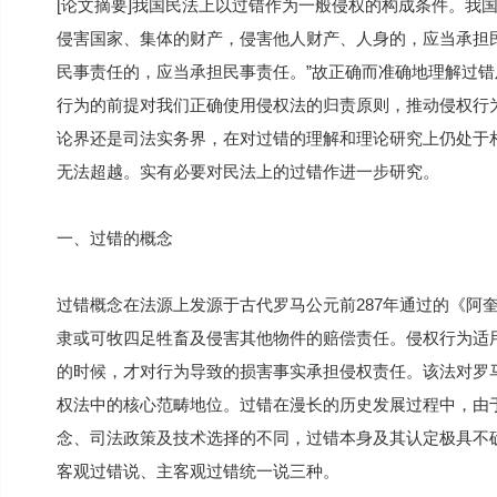
[论文摘要]我国民法上以过错作为一般侵权的构成条件。我国
侵害国家、集体的财产，侵害他人财产、人身的，应当承担民
民事责任的，应当承担民事责任。”故正确而准确地理解过
行为的前提对我们正确使用侵权法的归责原则，推动侵权行
论界还是司法实务界，在对过错的理解和理论研究上仍处于
无法超越。实有必要对民法上的过错作进一步研究。
一、过错的概念
过错概念在法源上发源于古代罗马公元前287年通过的《阿
隶或可牧四足牲畜及侵害其他物件的赔偿责任。侵权行为适
的时候，才对行为导致的损害事实承担侵权责任。该法对罗
权法中的核心范畴地位。过错在漫长的历史发展过程中，由
念、司法政策及技术选择的不同，过错本身及其认定极具不
客观过错说、主客观过错统一说三种。