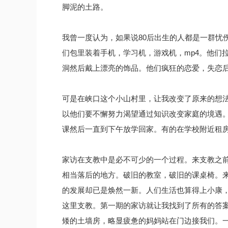
脚泥的土路。
我曾一度认为，如果说80后出生的人都是一群忧
们包里装着手机，学习机，游戏机，mp4。他们
洞然后戴上漂亮的饰品。他们疯狂的恋爱，失恋
可是在峡口这个小山村里，让我改变了原来的想法
以他们要不懈努力渴望通过知识改变家庭的境遇
课然后一直到下午放学回家。有的在学校附近租
家访在支教中是必不可少的一个过程。来支教之
相当落后的地方。破旧的教室，破旧的课桌椅。
的发展却已是焕然一新。人们生活也算得上小康
这里支教。第一期的家访就让我找到了所有的答
矮的土墙房，略显疲惫的妈妈站在门边接我们。