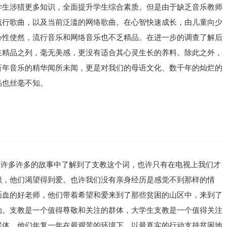
学生涉猎更多知识，全面提升学生综合素质。但是由于缺乏音乐教师
流行歌曲，以及当前泛滥的网络歌曲。在心智快速成长，由儿童向少
心性使然，流行音乐和网络音乐也不乏精品。在进一步的调查了解后
在精品之列，毫无美感，更没有适合其心灵生长的养料。除此之外，
百年音乐的精华闻所未闻，更是对我们的母语文化、数千年的灿烂的
品也丝毫不知。
从许多许多的故事中了解到了支教这个词，也许只有在电视上我们才
识，他们渴望得到爱。也许我们没有亲身经历是感觉不到那样的情
沥血的好老师，他们带着希望和爱来到了那些贫困的山区中，来到了
动。支教是一个值得尊敬和关注的群体，大学生支教是一个值得关注
群体，他们年复一年在最艰苦的环境下，以最真实的行动支持贫困地