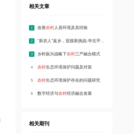
相关文章
改善
农村
人居环境及其经验
1
“新农人”返乡，迎接新挑战-华北平原未来十年
农村
农
2
乡村振兴战略下
农村
三产融合模式
3
农村
生态环境保护问题及对策
4
农村
生态环境保护存在的问题研究
5
舍
数字经济与
农村
经济融合发展
6
们
相关期刊