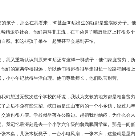
伤的孩子，那么在我看来，90甚至00后出生的就都是些腐败分子。他
拉帮结派称社会。他们崇拜非主流，在耳朵鼻子嘴唇肚脐上打很多个
后自残。和这些孩子呆在一起我甚至会感到害怕。
，我又重新认识到原来90后还有这样一群孩子：他们家庭贫穷，所
。他们的家离学校很远，所以他们得起得很早走很长一段路程到校上
房，小小年纪就得生活自理。他们尊敬师长，他们吃苦耐劳。
前我幻想过无数次这个学校的环境，我以为支教的地方都是相当贫穷
来了之后不免有些失望。峡口虽是江山市内的一个小乡镇，经过几年
，交通也很方便。学校就坐落在公路边。起初我也纳闷，为什么会来
案。我记忆最深刻是去一个小学六年级的詹鹦鹏同学家。那是一间低
一张木桌，几张木板凳子，一台小电风扇，一张木床，这些就是屋内