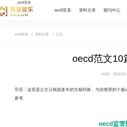
am8亚美
am8亚美
资料文库
期刊中心
am8亚美
资料文库
正文
oecd范文10
时间：2024-03-0
导语：这里是公文云根据多年的文秘经验，为你推荐的十篇o
参考。
oecd监