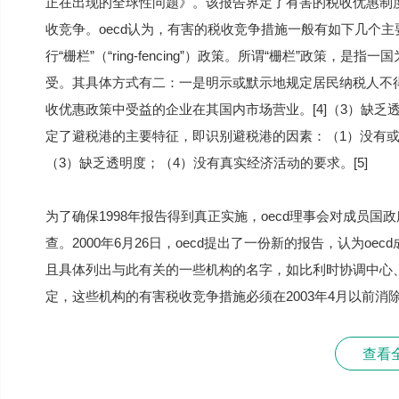
正在出现的全球性问题》。该报告界定了有害的税收优惠制
收竞争。oecd认为，有害的税收竞争措施一般有如下几个主
行“栅栏”（“ring-fencing”）政策。所谓“栅栏”政策
受。其具体方式有二：一是明示或默示地规定居民纳税人不
收优惠政策中受益的企业在其国内市场营业。[4]（3）缺乏
定了避税港的主要特征，即识别避税港的因素：（1）没有
（3）缺乏透明度；（4）没有真实经济活动的要求。[5]
为了确保1998年报告得到真正实施，oecd理事会对成员
查。2000年6月26日，oecd提出了一份新的报告，认为o
且具体列出与此有关的一些机构的名字，如比利时协调中心、匈
定，这些机构的有害税收竞争措施必须在2003年4月以前消除。
查看