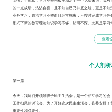
⑵满足于现状，学习不够积极主动对于一个党员来说，我对
的一点成绩，沾沾自喜，且不知自己乃井底之蛙，更是不知
业务学习，政治学习不够而且经常拖沓，不按时完成学习任
形式下新的教育理论知识学习不够，钻研不深。尤其是学习
查看
个人剖析
第一篇
今天，我局召开领导班子民主生活会，是一个相互学习的会
工作扫尾的讨论会。为了开好这次民主生活会，县委安排了
重要性和必要性。