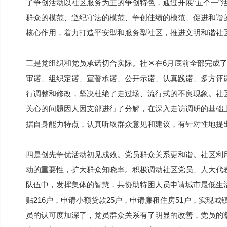
了争创活动以社区服务为主的争创特色，通过开展“五个一”活
群众的模范、遵纪守法的模范、争创佳绩的模范、促进和谐
核心作用，着力打造平安型和服务型社区，推进文明和谐社
三是党组织和党员承诺切合实际。社区在6月底前全部完成
审诺、组织定诺、宣誓承诺、公开示诺、认真践诺、多方评
行调整和修改，坚决杜绝了走过场、流行式的不良现象。社
关心的问题因人因支部进行了分解，在深入走访调研的基础
据自身能力特点，认真听取群众意见和建议，有针对性地提
四是创先争优活动初见成效。党员群众关系更和谐。社区利
动的重要性，扩大群众知晓率。积极调动社区党员、人大代
队伍中，发挥集体的智慧，共协助特困人员申请城市最低生活保
贴216户，申请小额贷款25户，申请廉租住房51户，实现城
员的认可度加深了，党员群众关系有了明显的改善，党员的