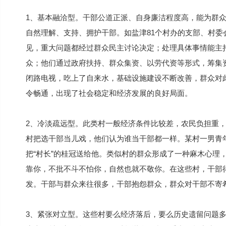
1、基本融洽型。干部公道正派、自身廉洁程度高，能为群
自然理解、支持、拥护干部。如盐津81个村办的支部、村委会
见，重大问题都经过群众民主讨论决定；处理具体事情能主
众；他们通过政府扶持、群众集资、以劳代资等形式，筹集
闭路电视，吃上了自来水，基础设施建设不断改善，群众对
令畅通，出现了社会稳定和经济发展的良好局面。
2、冷淡疏远型。此类村一般经济条件比较差，农民负担重
村把选干部当儿戏，他们认为谁当干部都一样。某村一男青年
把“村长”的桂冠送给他。类似村的群众形成了一种麻木心理
靠你，不批不斗不怕你，自然也就不敬你。在这些村，干部
发。干部与群众来往很多，干部抱怨群众，群众对干部不寄
3、紧张对立型。这些村要么经济落后，要么历史遗留问题