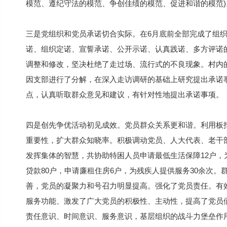
模范、遵纪守法的模范、争创佳绩的模范、促进和谐的模范
三是党组织和党员承诺切合实际。在6月底前全部完成了组
诺、组织定诺、宣誓承诺、公开示诺、认真践诺、多方评诺
调整和修改，坚决杜绝了走过场、流行式的不良现象。村内
因支部进行了分解，在深入走访调研的基础上研究提出承诺
点，认真听取群众意见和建议，有针对性地提出承诺事项。
四是创先争优活动初见成效。党员群众关系更和谐。利用板
重要性，扩大群众知晓率。积极调动党员、人大代表、老干
发挥集体的智慧，共协助特困人员申请最低生活保障12户，
贷款80户，申请廉租住房6户，为残疾人提供服务30余次
善，党员的凝聚力和号召力明显提高。强化了党员责任。有
服务功能、激发了广大党员的积极性、主动性，提高了党员
责任意识、时间意识、服务意识，基层组织的战斗力堡垒作