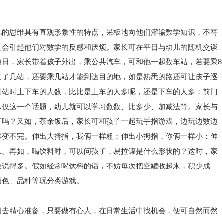
儿的思维具有直观形象性的特点，呆板地向他们灌输数学知识，不符
反会引起他们对数学的反感和厌烦。家长可在平日与幼儿的随机交谈
假日，家长带着孩子外出，乘公共汽车，可和他一起数车站，若要乘8
过了几站，还要乘几站才能到达目的地，如是熟悉的路还可让孩子逐
到站时上下车的人数，比比是上车的人多呢，还是下车的人多；前门
…仅这一个话题，幼儿就可以学习数数、比多少、加减法等。家长与
了吗？又如，茶余饭后，家长可和孩子一起玩手指游戏，边玩边数边
样变不完。伸出大拇指，我俩一样粗；伸出小拇指，你俩一样小：伸
队。再如，喝饮料时，可以问孩子，易拉罐是什么形状的？这时，家
谁说得多。假如经常喝饮料的话，不妨每次把空罐收起来，积少成
颜色、品种等玩分类游戏。
间去精心准备，只要做有心人，在日常生活中找机会，便可自然而然