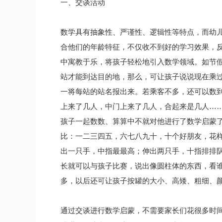
一、交谈活动
数学具有抽象性、严谨性、逻辑性等特点，而幼
合他们的年龄特征，不仅收不到好的学习效果，
中寓教于乐，将孩子轻松地引入数学领域。如节
站才能到达目的地，那么，可让孩子说说现在乘
一将每站的站名报出来。若乘客不多，还可以数
上来了几人，中门上来了几人，合起来是几人…
孩子一起数数、算算中不就对他进行了数学启蒙
比：一二三四五，六七八九十，十个好朋友，花
出一只手，中指最最高；伸出两只手，十指排排
长就可以与孩子比赛，说出像圆柱体的东西，看
多，以后还可让孩子按罐的大小、高矮、粗细、
通过交谈进行数学启蒙，不需要家长们花很多时