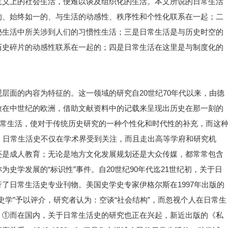
意义上的社会生活，便难以谈及组织化的生活。本文所说的日常生活
的、始终如一的、与生活的动感性、秩序性和个性化联系在一起；二
秘生活中所关涉到人们的习惯性生活；三是日常生活是与历史时空的
历史碎片的动感性联系在一起的；四是日常生活在这里是与制度化的
层面的内容为特征的。这一领域的研究自20世纪70年代以来，由德
放在中世纪的欧洲，借助文献资料中的记载来呈现出历史在那一刻的
日常生活，使对于传统历史研究的一种个性化和时代性的补充，而这
，日常生活史不仅在学术界受到关注，而且走出高等学府和研究机
还是成人教育；无论是地方文化发展规划还是大众传媒，都常常包含
史学发展的“标识性”事件。自20世纪90年代迄21世纪初，关于日
了日常生活史专业刊物。美国史学史专家伊格尔斯在1997年出版的
史学”予以评介，研究者认为：空谈“社会结构”，而忽视个人在日常生
。①而在国内，关于日常生活史的研究也正在兴起，新近出版的《私