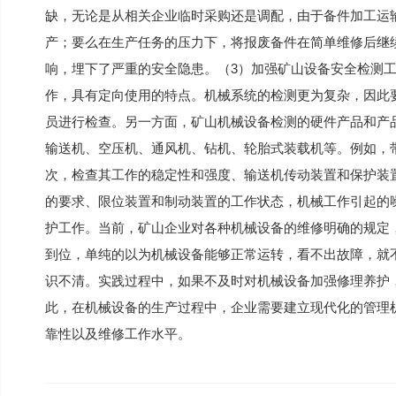
缺，无论是从相关企业临时采购还是调配，由于备件加工运
产；要么在生产任务的压力下，将报废备件在简单维修后继
响，埋下了严重的安全隐患。（3）加强矿山设备安全检测
作，具有定向使用的特点。机械系统的检测更为复杂，因此
员进行检查。另一方面，矿山机械设备检测的硬件产品和产
输送机、空压机、通风机、钻机、轮胎式装载机等。例如，
次，检查其工作的稳定性和强度、输送机传动装置和保护装
的要求、限位装置和制动装置的工作状态，机械工作引起的
护工作。当前，矿山企业对各种机械设备的维修明确的规定
到位，单纯的以为机械设备能够正常运转，看不出故障，就
识不清。实践过程中，如果不及时对机械设备加强修理养护
此，在机械设备的生产过程中，企业需要建立现代化的管理
靠性以及维修工作水平。