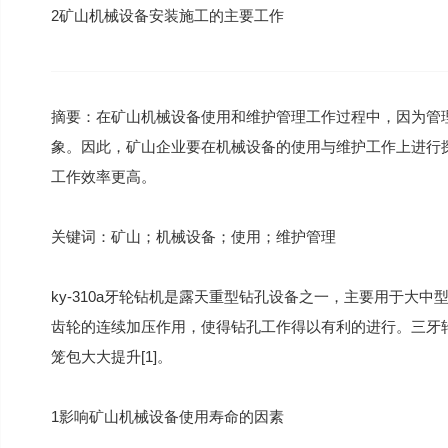
2矿山机械设备安装施工的主要工作
摘要：在矿山机械设备使用和维护管理工作过程中，因为管
象。因此，矿山企业要在机械设备的使用与维护工作上进行
工作效率更高。
关键词：矿山；机械设备；使用；维护管理
ky-310a牙轮钻机是露天重型钻孔设备之一，主要用于大
齿轮的连续加压作用，使得钻孔工作得以有利的进行。三牙
笼包大大提升[1]。
1影响矿山机械设备使用寿命的因素