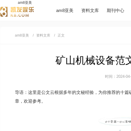
am8亚美
am8亚美
资料文库
期刊中心
am8亚美
资料文库
正文
矿山机械设备范文1
时间：2024-04-2
导语：这里是公文云根据多年的文秘经验，为你推荐的十篇
章，欢迎参考。