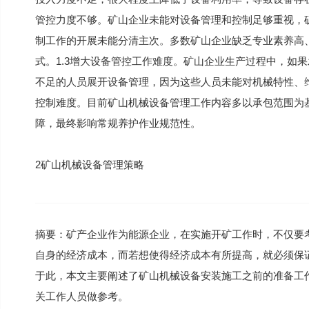
管控力度不够。矿山企业未能对设备管理和控制足够重视，
制工作的开展未能分清主次。多数矿山企业缺乏专业素养高
式。1.3增大设备管控工作难度。矿山企业生产过程中，如
不足的人员展开设备管理，因为这些人员未能对机械特性、
控制难度。目前矿山机械设备管理工作内容多以承包范围为
障，最终影响常规养护作业规范性。
2矿山机械设备管理策略
摘要：矿产企业作为能源企业，在实施开矿工作时，不仅要
自身的经济成本，而若想使得经济成本有所提高，就必须保
于此，本文主要阐述了矿山机械设备安装施工之前的准备工
关工作人员做参考。