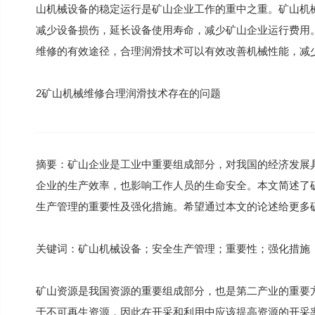
山机械设备的稳定运行是矿山企业工作的重中之重。矿山机
减少设备损伤，延长设备使用寿命，减少矿山企业运行费用
维修的有效途径，合理润滑技术可以有效改善机械性能，减
2矿山机械维修合理润滑技术存在的问题
摘要：矿山企业是工业中重要组成部分，对我国的经济发展
企业的生产效率，也影响工作人员的生命安全。本文简述了
生产管理的重要性及强化措施。希望通过本文的论述给更多
关键词：矿山机械设备；安全生产管理；重要性；强化措施
矿山资源是我国资源的重要组成部分，也是第二产业的重要
于不可再生资源，因此在开采和利用中应该提高资源的开采