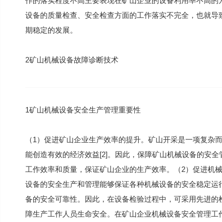
作的落实程度不高主要表现在矿山企业的设备利用率不高的
设备的质量检查、安全检查方面的工作落实不完全，也就导
期稳定的发展。
2矿山机械设备故障诊断技术
1矿山机械设备安全生产管理重要性
（1）促进矿山企业生产效率的提升。矿山开采是一项复杂
能创造有效的经济效益[2]。因此，保障矿山机械设备的安
工作效率和质量，保证矿山企业的生产效率。（2）促进机
设备的安全生产和管理能够保证各种机械设备的安全稳定运
备的安全可靠性。因此，在设备检验过程中，可采用先进的
障生产工作人员生命安全。在矿山企业机械设备安全管理工