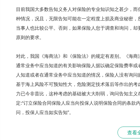
目前我国大多数告知义务人对保险的专业知识知之甚少，而
种情况，况且，无限告知可能在一定程度上损及商业秘密，
当事人也比较公平。否则，如果保险人怠于调查和询问，却
原则的要求。
对此，我国《海商法》和《保险法》的规定有差别。《海商法
通常业务中应当知道的有关影响保险人据以确定保险费率或
人知道或者在通常业务中应当知道的情况，保险人没有询问
基于海上风险不可预知性大，危险测定技术落后等作出的考
力已今非昔比，这种考虑的基础被大大削弱，询问告知主义存
定:“订立保险合同保险人应当向投保人说明保险合同的条款
问，投保人应当如实告知”。
查看