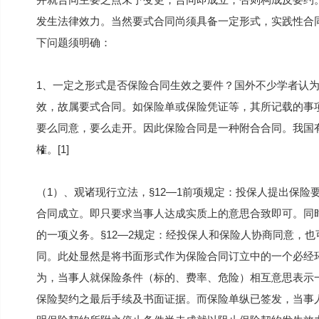
发生法律效力。当然要式合同尚须具备一定形式，实践性合
下问题须明确：
1、一定之形式是否保险合同生效之要件？国外不少学者认
效，故属要式合同。如保险单或保险凭证等，其所记载的事
要么同意，要么走开。因此保险合同是一种附合合同。我国
榷。[1]
（1）、观诸现行立法，§12—1前项规定：投保人提出保
合同成立。即只要求当事人达成实质上的意思合致即可。同时
的一项义务。§12—2规定：经投保人和保险人协商同意，
同。此处显然是将书面形式作为保险合同订立中的一个必经
为，当事人就保险条件（标的、费率、危险）相互意思表示
保险契约之最后手续及书面证据。而保险单纵已签发，当事