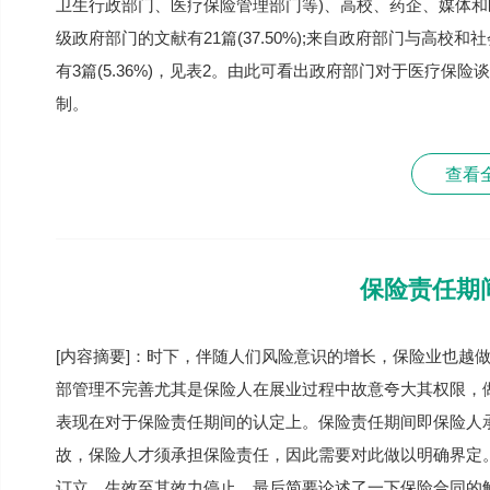
卫生行政部门、医疗保险管理部门等)、高校、药企、媒体和医院
级政府部门的文献有21篇(37.50%);来自政府部门与高校和社
有3篇(5.36%)，见表2。由此可看出政府部门对于医疗
制。
查看
保险责任期
[内容摘要]：时下，伴随人们风险意识的增长，保险业也越
部管理不完善尤其是保险人在展业过程中故意夸大其权限，
表现在对于保险责任期间的认定上。保险责任期间即保险人
故，保险人才须承担保险责任，因此需要对此做以明确界定
订立、生效至其效力停止，最后简要论述了一下保险合同的