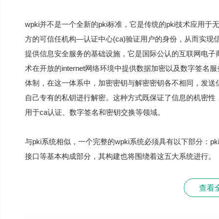
wpki并不是一个全新的pki标准，它是传统的pki技术应
方的可信任机构—认证中心(ca)验证用户的身份，从而实现
提供信息安全服务的基础设施，它是国际公认的互联网电子
术在开放的internet网络环境中提供数据加密以及数字
体制，在这一体系中，加密密钥与解密密钥各不相同，发送
自己专有的私钥进行解密。这种方式既保证了信息的机密性
用于ca认证、数字签名和密钥交换等领域。
与pki系统相似，一个完整的wpki系统必须具有以下部分：pk
接口等基本构成部分，其构建也将围绕着这五大系统进行。
查看