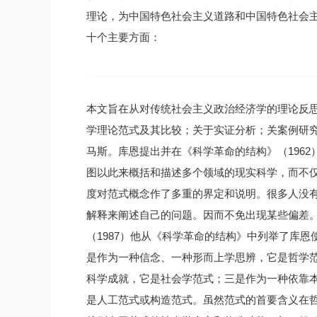
理论，为中国特色社会主义道路和中国特色社会
十个主要方面：
本文旨在从对传统社会主义政治经济学的理论反思中，讨论一下经济学方法和方法论的几个问题。它们是：关于经济学理论范式及其比较；关于实证分析；关案例研究。1、经济学的理论范式范式的概念和理论是美国著名科学哲学家托马斯。库恩提出并在《科学革命的结构》（1962）中系统阐述的。由于范式概念是库恩整个科学哲学观的中心，他试图以此来概括和描述多个领域的现实科学，而不仅仅是对科学史和哲学感兴趣，因而从不同方面、不同层次和不同角度对范式概念作了多重的界定和说明。很多人没有注意到库恩思想的这一特征，往往根据自己的需要引述库恩的某一解释来阐述自己的问题。因而不免出现某些偏差。英国学者玛格丽特。玛斯特曼对库恩的范式观作了系统的考察，（1987）他从《科学革命的结构》中列举了库恩使用的21种不同含义的范式，并将其概括为三种类型或三个方面：一是作为一种信念、一种形而上学思辨，它是哲学范式或元范式；二是作为一种科学习惯、一种学术传统、一个具体的科学成就，它是社会学范式；三是作为一种依靠本身成功示范的工具、一个解疑难的方法、一个用来类比的图象，它是人工范式或构造范式。虽然范式的首要含义在哲学方面，这也是库恩范式的基本部分，但是，库恩的创见和独到之处则在于范式的社会学含义和构造功能。与一般科学哲学思维的抽象性相反，库恩特别强调科学的具体性，并把具体性看作是科学的基本特性，因为他认为，一套实际的科学习惯和科学传统对于有效的科学工作是非常必要和非常重要的，它不仅是一个科学共同体团结一致、协同探索的纽带，而且是其进一步研究和开拓的基础；不仅能赋予任何一门新学科以自己的特色，而且决定着它的未来和发展。这样一来，库恩也就把具体性作为自己哲学思想的核心，在实际的“图象”、“模型”和“哲学”之间划了一条界限，使自己的思想与其他科学哲学区别开来。库恩的构造范式就是这种实际的“图象”和“模型”，它不仅使常规科学解疑难的活动得以完成，从而成为开启新学科的契机和手段，而且在应用模型和形而上学之间建立起一种新的相互关系，解决了从一般哲学理论转向实际科学理论的途径问题。我们以下的分析主要是讨论和运用范式的后面两种含义。经济学的范式一般总是以经济效率为中心，（张宇燕，1993）以分工、交易和合作为内容，以供求均衡分析、边际替代分析、成本收益分析和利益矛盾分析为方法，而形成的一个有机的整体，它是从不同的经济学理论中抽象概括出来的。然而，不同的经济学理论却有不同的理论范式，这些具体的理论范式虽然没有超出和脱离经济学一般范式的范围，但以上各个组成部分的地位作用、相互关系、侧重方面、联结方式均不相同，因而使得不同经济学理论的理论体系也大相径庭。在以经济效率为中心这一基本观点上，各种经济理论学说都是一样的，区别在于强调得够与不够，是否能贯彻始终。新古典理论对此十分明确，而且一贯到底。它其所以专注于资源配置的研究，就在于寻求有效配置资源的方式，它其所以推崇市埸制度，就是因为市埸是一种有效配置资源的机制；它关于在一定条件下的最大化的概念，以及以此作为对一切经济行为和经济现象进行理论分析之基础，正是以经济效率为中心的具体体现。翻开新古典经济学教科书，效率观念和效率思想会深入到每一个读者的脑海之中，融化在他们的思维之内，成为他们的科学习惯和科学传统。在传统社会主义经济学的范式中，效率中心也是看得出来的，传统经济学其所以把最大限度地满足人民日益增长的需要作为社会主义经济的目的，所依赖的正是经济效率的不断提高；其所以特别强调国民经济有计划按比例发展，就是因为在它看来，只有这样做才能减少和避免失衡和浪费，从而获得和保持经济运行的效率；传统经济学把创造比资本主义高得多的劳动生产率作为社会主义制度优越性的集中体现，也说明了这一问题。孙冶方的《社会主义经济论》提出“以最少的劳动消耗取得最大的有用效果”作为“贯穿全书的红线”（1985），是其中对经济效率中心表述得最清楚的。但是，在传统经济学中，效率中心的思想和观念并不十分坚定，也没有贯彻到底，当传统经济学致力于政策解释、道德说教和价值判断时，往往就离开了效率中心，甚至用公平、平等代替了效率。经济学的理论范式都离不开对分工、交易和合作的考察，但这种考察在每一种理论中都有着明显的不同。亚当。斯密对之进行了初步而全面的考察，形成了古典政治经济学的范式。在《国富论》中，斯密不仅说明了分工的好处和交换的意义，而且说明了分工和交换的关系，所谓“分工受市埸范围的限制”，就意味着人的生产活动以人的交换活动为条件，进而揭示了分工和交换是国民财富增长的动力和源泉；斯密提出了“简单天赋自由体制”或称自由竞争、自动调节的市埸模式，建立了一个进行经济分析的原始模型，但又不把它作为一个假定的抽象概念，无条件地、绝对地坚持它，而是提出了种种限制和例外，表现了对其他交易方式的肯定；斯密通过“简单体制”找到了个人自由和社会经济发展之间的互补性，揭示了合作及其秩序的意义，不仅说明了人们之间存在着和谐一致的合作，而且存在着矛盾和冲突。克思继承和发扬了古典经济学的传统，全面考察了分工和交换、生产和交往、生产方式和交往方式、生产力和生产关系及其相互关系，恩格斯把生产和交换看作经济曲线的纵坐标和横坐标；马克思特别注重于人与人之间利益矛盾和利益冲突的分析，同时对“人的全面自由发展”和“全体自由人的联合”（1972）给予了高度的重视，从而以人的关系和人与人的关系的交互影响为基础，描绘了一幅历史发展的图画。新制度经济学坚持和发展了古典经济学的传统，不仅坚持了康芒斯提出的交易和交易方式的概念，用它来代替生产关系和交往方式之类的抽象概念，以为经济分析的基本概念，进而考察了除市埸交易以外的其他交易方式，而且提出了交易费用的概念，并将其纳入新古典经济学方法的分析之中，对分工、交易和合作，即人类的全部经济活动作出了统一的解释。新古典经济学偏离了古典经济学的传统，形成了自己的理论范式。这集中反映在对分工、交易和合作的考察中。它分析了资源配置和生产费用，考察了规模经济和技术选择，还讨论了市埸结构，也就是考察了分工的状况和经济性。所谓稀缺资源的最优配置，就是合理的劳动分工；所谓规模经济，就是分工及其基础之上的集中所到的节约和利益；所谓市埸结构，实际上就是分工结果在市埸上的表现；而技术选择，实际上就是进行分工的方式；至于在生产过程中发生的成本，即生产费用，就是不同资源配置方式和技术选择方案的代价，也就是作为生产方式基本形式的分工的成本。但是，它没有也不能对分工及其程度的决定和发展作出解释。新古典经济学不仅研究了市埸交易，而且以此作为全部内容，同时对自由市埸体制作了绝对的、无条件的解释，新古典的均衡就是市埸供求均衡和市埸自动实现的均衡，新古典的最大化既是市埸交易的前提，又是市埸交易的结果。尽管如此，新古典经济学对交易的研究又非常肤浅和非常片面，由于对交易的考察仅仅局限于市埸交易，而对市埸交易的考察又仅仅分析产品的交易和要素的交易，因而在新古典理论中，既没有交易方式的概念，也没有交易费用的分析。新古典理论也考察了合作问题，但是基于对交易问题的局限性，其对合作的考察仅仅限于市埸中一拍即合的买卖关系和和谐的竞争关系，也就是说，在新古典理论看来，人们之间的合作是无阻碍、无摩擦，因而是无条件的。从以上的分析可以看出，新古典经济学范式的特征不在于它分析了分工、交易和合作，而在于这种分析的片面性，即它只分析了分工、交易和合作的一个方面、一个部分、一种情况，也就是只分析了它们的物质技术联系和物质技术特征。传统经济学对分工、交易和合作的考察也背离了马克思经济学的传统，而与新古典理论颇为相似，二者既有一致之处，也有自己不同的地方。如果说新古典理论把分工看作是市埸配置资源的结果，那么，传统经济学则把分工看作是计划配置的产物，二者的分析角度一样，说明的问题相同，但后者比前者更粗糙、更片面。如果说新古典经济学在缺乏交易方式概念和理论的情况下，对市埸和市埸交易作了比较深入、比较成功的分析，那么，在传统经济学中，虽然从马克思那里继承了交往方式的概念，并宣称要以其为主要考察对象，但对市埸和市埸交易是排斥的，其分析是残缺的，与此相适应，在实践中，市埸和市埸交易是受控制的，可以说是不存在的；它对其他交往方式的考察如果有的话，也是空洞的。至于对合作和合作秩序的分析，传统经济学和新古典经济学非常相似，都是考察了一种无矛盾、无摩擦的理想状态。因而其解释能力和现实意义都非常有限。在经济学的不同范式中，几乎都使用了供求均衡分析，边际替代分析，成本收益分析和利益矛盾分析等方法，但使用的情况和侧重则不相同。供求分析是任何一种经济学都离不开的，但在传统经济学中，由于只有平衡概念，没有均衡概念，或者说没有区分平衡和均衡两个概念，因而传统经济学的供求平衡分析是一种事后分析和结果分析，而不是一种过程分析和行为分析，因为，平衡是一个核算概念和统计概念，而均衡是一个行为函数和运行过程概念，供求平衡就是供求两个变量相等，即变量均衡，而供求均衡既包括变量相等（变量均衡），又包括行为确定（行为均衡）。与此相反，新古典经济学和新制度经济学等对此却有严格的界定和区分。边际替代分析也在经济学中得到了广泛的运用，但在传统经济学中，由于缺乏行为过程的概念，因而也就缺乏边际的概念，因此，计划分配和计划调节中的替代关系只是两两的一般互替和转换，而不是边际替代和边际转换。1871年的“边际革命”把边际概念引入经济学，并使其在微积分等数学形式上得到了进一步的发展，使得新古典经济学在数学化和形式化的道路上大前进了一步。但是，传统经济学和新古典经济学的替代都有很大的局限性，这种替代只是不同产品在不同消费者之间和不同资源在不同用途之间的替代，即不同物品之间的替代；然而，新制度经济学中的替代却是不同交易方式之间的替代，即人们的行为方式或行动策略之间的替代。成本收益分析是经济学的看家本领，是经济学范式区别于其他科学范式的重要方面，传统经济学运用了它，但运用得不够纯熟、不够彻底，有时往往只问收益，不惜工本，只讲需要，不看可能，对那些得不偿失的计划和政策进行经济上的注释和论证。特别是传统经济学没有时间价值概念和风险价值概念，缺乏风险意识，不计时间价值，就使成本收益分析存在着很大的缺陷。新古典经济学坚持和发展了成本收益分析，在自己的研究领域内取得了很大的进展，但是由于缺