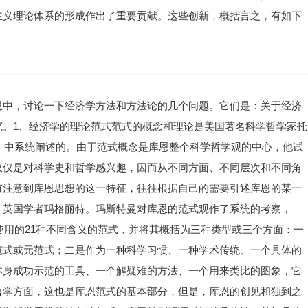
主义理论体系的形成作出了重要贡献。这些创新，概括言之，有如下
乏交易方式和交易费用的概念，由于交易的自动完成和无代价的进行，其成本收益分析也仅仅局限在资源配置和生产活动的狭小范围内，对于人与人之间相互影响和相互作用的广泛领域则缺乏分析。新制度经济学和公共选择理论突破了新古典经济学的局限，把成本收益分析运用到人与人相互关系的一切领域，对人们的行为方式和策略选择进行成本收益分析，为社会经济生活提供了统一、深入而又更加现实的解释。利益分析也是各种经济学中普遍使用的方法，但是传统经济学和新古典经济学在这里又殊途同归了，前者违背了马克思经济学的传统，后者抛弃了古典经济学的精髓，他们都注重利益和谐，而放弃了利益矛盾分析。新制度经济学继承了古典经济学的传统，宏扬了马克思经济学的贡献，不仅坚持了利益矛盾分析，而且用博奕论为这一分析找到了一个适当的数学化方法。最近，中国经济学界关于经济学范式问题发生了一场争论。争论起因于樊纲博士的《‘苏联范式’批判》（1995），接着，崔之元先生发表了《西方经济理论的范式危机——与樊纲先生商榷》（1995），对樊纲的观点提出批评，后来，吴易风教授发表了《两个范式之争》（1996），对樊、崔之争进行了评论，支持崔的看法，进一步批评了樊的观点。笔者仔细阅读了争论双方的文章，有些不同的评论。自1978年以来，我国经济学研究的理论范式发生了重大变化。从最初的以“苏联范式”为主，发展到多种理论范式并存的局面。“苏联范式”有哪些缺陷，它是如何逐渐失去主导地位的，樊纲在他的“批判”中给予了冷静和恰当的讨论。可以说，我国的经济改革的理论准备，是从对“苏联范式”的批判开始的。这种批判，最早是用马克思主义经济学作为武器的。随着各种经济学理论的引进，并且随着经济改革研究的需要，苏联范式不是被批倒的，而是被取代的。这种结果，对于应用性研究并无妨碍，但仍在理论层次上和经济学教学方面遗留着“苏联范式”的影响。樊纲分别从研究对象、所有制问题、价值－价格理论、生产“目的”和“基本经济规律”等基本理论问题上进行的讨论，是对“苏联范式”的自觉的理论清算。依樊纲的功力，可以作得更好，但这篇文章仍不失为一篇优秀的评论性综述，在有所批评和有所肯定中为我国的经济学建设作出了的贡献。樊纲在另一篇论文《经济科学现代化和中国化的再思考》（1995）中进一步阐述了前文的观点，明确指出，“经济学的基础理论本身具有普遍的、一般的科学意义，是无国界、无‘阶段性’、无‘阶级性’的”，因此，“不应该有有中国特色的基础理论”。此论受到了崔之元的批评。崔认为，这些结论或假设自相矛盾，并且与现实相去甚远，他以数学为例，指出在数学基础理论中，存在着法国的布尔巴基学派、波兰学派等，难道经济学家们比数学家们还更容易“团结在一个旗帜下”？接着，崔文列举了4个案例（“行为理性”的含混，微观基础的动摇，科斯定理还是科斯谬误，众多的“不可能性定理”），说明西方经济学也存在着“范式”危机，目前还没有普适的、为人们普遍接受的经济学“基础理论”。我们认为，樊纲的观点包含了很大的真理成份，但也具有明显的片面性。社会科学（包括经济学）既冠以“社会”的定语，就表明它不同于本来意义上的科学，它既是科学，又是人学。作为科学，它具有实证性，因而存在着某种普遍的和一般的东西；作为人学，它又具有特殊性，因而需要本土化。既然东西方的人文性格有所不同，因而东西方的社会科学理论也就不会完全相同。崔之元对樊纲的批评并未打中要害。虽然他正确地提出了，我们应当在中国实践的基础上，发挥制度创新和理论创新的想象力，在经济学基础理论上做出有世界意义的贡献，但是，其关于西方经济理论范式危机的种种议论则包含着很大的混乱。首先，崔文对范式及其危机的理解是不恰当的，按照托马斯。库恩在《科学革命的结构》中提出的范式概念，崔文所讲的4个问题与其说是范式，不如说是理论，而其对范式危机的理解也只是指出了它的消极方面，其实，范式危机并不见得是件坏事，在同一范式下，各种理论的冲突正是孕育着理论发展的生命力。其次，崔文所谓西方经济理论的范式危机，实际上是指西方主流经济学理论，就是冠以“科斯定理还是科斯谬误”的案例3，讲的也是主流理论的内容。再次，崔文列举的4个案例，只有第1个关于行为理性的评论有一些道理，这一点很多学者都有过批评，不过，他们虽然指出理性行为假定的缺陷，但都没有提出可以替代的东西，足见其所具有的普适性和一般性。其他3个案例均是似是而非的。例如，所谓“平行偏好”问题，在《什么是科斯理论？》中，伦尼德。哈威兹讲的是，由人们的偏好推出的无差异曲线是平行的（1995），而崔文却望文生义，将其说成是“人的偏好序均是‘平行偏好’”。再如，在委托－理论中，委托人处在团队之外，其作用在于打破预算平衡，而崔文却文不对题，将其置于团队之中，将委托人的败德问题作为团队的“纳什”均衡、帕累托最优和预算平衡三者不能同时实现以及单靠狭义的理性人假定不能为团队设计出最优激励机制的依据。崔文对“字典式偏好序”的理解也存在着同样的问题。可见，作者并未认真读懂自己所引用的著作，这就给人以貌似旁证博引，实则瞒天过海，借以唬人之嫌。2、实证分析和规范分析2－1，关于价值判断和事实判断实证分析和规范分析是经济方法论的一个重要方面，也是一个争论很大的问题。传统经济学一方面强调要进行实事求是的理论研究，另一方面又把价值判断摆在首要和核心的地位，从而使自己误入岐途，也是我们进一步讨论这个问题的原因。关于实证分析和规范分析的基本内容，马克。图尔曾经作过一个简明扼要而又全面详尽的对比分析，（1979）现抄列如下：实证是手段事实现实描述真或假精神的问题解释分析规范应该目的价值理想规定好或坏心灵的问题评价政策以上的对比分析，分别从语言形态、研究领域、内容性质、作用特征等方面对实证分析和规范分析作了界定和区分，这种界定和区分的中心和关键仍然是关于价值判断和事实判断在经济分析中的地位和作用问题，也是方法论争论的核心问题。什么是价值判断？价值判断是指对某种事实内容所作的“公正”或“不公正”、“合理”或“不合理”、“好”或“坏”、“好些”或“坏些”等的评价和预言。例如，我国现有的财产和收入分配状况是不公正或不合理的，通货膨胀比增长滑坡要好，5％的通货膨胀比5％失业要好些，等等。在日常生活中，特别是在政治生活中，价值判断占有重要地位，它是表达政治要求和行动纲领，进行宣传鼓动的不可缺少的和适当的语言工具，也是进行行为选择和政治选择的前提。什么是事实判断？事实判断是指对某种事实内容所作的“真实”或“虚假”、“正确”或“错误”、“原因”或“结果”、“形式”或“本质”的描述或解释，即事实是怎么回事，它现在怎样，将来会如何，以及为什么是这样而不是那样。在科学（包括经济学）研究中，占首要地位的是事实判断，它是进行科学研究和理论创造所要集中解决的基本问题。价值判断和事实判断是人们认识事物的行为和活动，二者之间有着一定的联系，因此，在经济理论研究中，既要着重于事实判断，又不能完全抛开价值判断，但是二者又是可以区别开来而且应当加以区别的。从认识逻辑来看，价值判断表达的是一个“应该是论述”，它仅仅是根据特定的价值标准作出的判断性评价和立埸取向。如某人认为现行的财产分配和收入分配是不公正和不合理的，它表明了判断者所持的不赞成的立埸。但是，它既不能排除别人对相同事实持相反的立埸，也不能提供可由其他主体进行事后检验的有关事实和信息，即不能提供为什么是不公正的，不包含与真理相联系的认识，因而既不需要、不可能证实或证伪，也不具有科学的解释能力和预言能力，人们只能接受它或拒斥它。相反，事实判断表达的是一个“是论述”，它包含了可由各个主体进行事后检验的有关事实和论断，因而需要和能够在经验上证实或证伪。不仅如此，价值判断也不能从事实判断中推导出来，即“个人不能从是中推出应该是”（马克。布劳格，1990）来。例如，财富分配和收入分配本身并不包含它是否公正的信息，即事实在逻辑上并不包含它的评价，公正与否的评价是判断者主观加上去的。因为，价值判断所依据的是道德标准，而事实判断所依据的是一个与道德原则无关的标准和规范。需要特别指出的是，在经济学研究中，事实判断除了包含有关社会经济生活过程的一般事实和论断以外，集中表现为效率判断。价值标准也可以、而且需要通过实证研究和事实判断来说明其正确与否，即需要进行效率再判断。在规范和实证、价值和事实相互关系的争论中，始终存在着互相对立的观点。一种观点认为，科学与价值判断无关，它只涉及对事实的客观描述，而不包含人们的主观评价（r.史密斯，1962），主张保持价值中立（马克斯。韦伯）；另一种观点认为，对于社会科学来说，价值判断具有不可或缺性（施莫勒），经济学的观点与所有的科学观点一样，都是充满价值的，（霍尔。卡杜里安，1980）其中，有人主张“隐含的价值观”，（维克里，1973）有人主张“明确的价值判断”（米尔达尔，1992）。其实，实证分析和规范分析也不是互斥的，而是互补的，事实判断和价值判断也各有其不同的作用。争论产生的原因在于，双方都忽视了价值判断产生的根源这一根本问题。由于这种忽视，主张保持价值中立的只强调了它的必要性，而没有找到实现它的可能性；反对价值中立的仅仅看到了社会科学研究中存在价值判断的事实，而没有深究它存在的基础。人们在自然科学中的一致不是由于摆脱了价值判断，而是由于价值判断的基本一致，在人类事务和社会科学中能否摆脱价值判断，就归结为人们能否取得经济利益的一致。现在，人们所能做到的是，把价值判断限制在适当的范围内，不使它变成一种普遍形式的东西（陶永谊）。至于什么是适当范围，仍然没有作出说明。这就需要作出进一步的界定和分析。指出价值判断和事实判断的区别和联系，强调事实判断在经济理论研究中的重要地位和作用，并不意味着在经济学研究的整个过程和全部活动中都不能有价值判断。恰恰相反，从方法论上来看，有的领域和有的方面需要进行价值判断，有的领域和有的方面可以而且应当保持价值自由。一般说来，在研究对象和认识目标的确定、研究方法和分析结果的选择等领域和方面，需要而且必须进行价值判断，因为，每个经济学家既可以根据个人兴趣和爱好进行选题，也可以根据政治、道德和信仰选择实际迫切需要解决的问题。在这里没有价值判断是不可想象的。但是，在科学研究的内容领域，在认识过程和理论形成过程当中，却不允许价值判断插足其间。如果在科学研究的内容领域借助于价值判断，就会使认识过程从一开始就引入信仰问题，这只能使认识过程发生扭曲，无法得出科学的结论。有人强调科学家的价值观和历史观，指出一些伟大的学者都具有鲜明的价值观和强烈的历史责任，但是没有说明这样的价值观和历史责任在他们的科学生涯中究竟起了什么作用。如果仔细加以考察，这样的价值观和历史观对他们选择科学课题、坚持科学探索起了重要作用，但对其科学认识和理论创造过程本身则直接起不了什么积极作用，他们正是在抛开了价值判断而专注于事实判断的情况下，才作出了自己的科学创造。因此，在经济科学的理论研究中，在获取信息和认识客观事物内在联系的范围内，保持价值自由前提，避免进行价值判断是必要的和可能的，至少这一区分有助于我们做到这一点。然而，在传统经济学的研究中，人们不仅认为价值判断和事实判断是不可区分、无法区分、也不必区分的，而且过分注重和偏爱价值判断，往往使事实判断服从于价值判断；不仅在研究对象和认识目标确定以及分析结果选择等领域强调价值判断，而且把在研究内容领域和认识过程当中保持价值自由前提称之为资产阶级社会科学的遮羞布。这就使得经济科学的理论研究工作深深陷入自己设置的陷井之中。例如，对于很多重要的经济理论和实践问题，象市埸机制问题、经济周期问题、通货膨胀问题、失业问题、经济危机问题，等等，首先要看看它是姓“社”还是姓“资”，然后才决定如何对它进行描述和分析。如果是姓“资”，即使是社会主义经济运行和发展中反复出现的问题，也可以而且必须否认它的存在；即使不得已而承认它的存在，也要将其统统斥之为资本主义残余，或者在共同的地方寻找出与资本主义的区别来，或者用不同的概念去概括和描述完全相同的事物，于是就出现了商品经济的“外壳”论，找不到工作的“待业”说，同志式的“竞赛”观等。这样，不是把一系列重大的经济理论问题排除在社会主义经济学的视野之外，就是对其作了歪曲的描述。至于在这种扭曲的理论指导下，制定和实施了错误的经济政策，及其造成的不良的甚至是严重的后果，更是进一步从反面证明了，把价值判断带入认识形成和理论创造过程之中的可悲之处。不仅如此，由于在理论形成过程之中渗入了价值判断，对一些重大经济问题的分析，如对当前经济运行总量态势和经济形势，不是根据经验现实进行实事求是地归纳概括和理论抽象，而是根据各自的政治需要，选取不同的材料，作出不同的结论，甚至要先看看气候，摸摸风向，然后投其所好。这不仅大大阻碍了经济理论研究工作的深入和发展，使得经济理论研究始终难以摆脱解释现行经济政策的俗套，而且使一部分经济理论工作者走上了“奏折经济学”的道路，败坏了经济学和经济学家的声誉。其结果是，经济学难以摆脱作为政治附庸和跟班的角色，甚至有被窒息的危险。近几年来，大家都承认在经济问题的研究中缺乏共同语言，这不仅是由于对很多概念的理解和使用存在着混乱，而且主要是由于价值判断渗入经济研究过程的结果。在传统经济学的研究中，人们往往从政治经济学的阶级性和实践目的出发，反对在科学认识的内容领域和理论创造的过程当中保持价值自由前提。这是由于在一系列问题上存在着很多混乱。为了在经济理论研究中能够更好地处理规范和实证、价值和事实的关系，有必要加以明确和区分。第一，经济理论的构建和经济理论的可接受性。这是两个不同的概念和问题。前者是个认识论的概念，所要解决的是理论的客观性和真理性的问题，它取决于理论把握经验现实的情况，即取决于经济理论对于经济生活现实的解释能力和预言能力，或者说，取决于经济理论对于经济现实的规范力量和改造力量。后者是一个文化