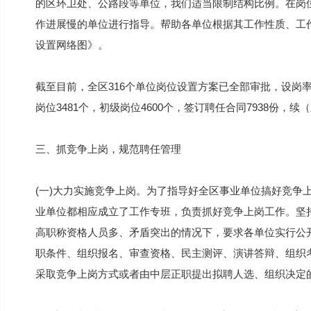
的区环卫处、公路段等单位，我们适当限制结构比例。在岗
作进展慢的单位进行指导。帮助各单位根据其工作性质、工
设置网络图》。
截至目前，全区316个单位岗位设置方案已全部审批，设岗率达
岗位3481个，初级岗位4600个，签订聘任合同7938份，续
三、抓竞争上岗，规范聘任管理
(一)大力实施竞争上岗。为了指导好全区事业单位搞好竞争上
业单位都相应成立了工作专班，负责抓好竞争上岗工作。坚持
高职称资格人员多、矛盾突出的情况下，要求各单位实行公
职条件、组织报名、审查资格、民主测评、演讲答辩、组织
采取竞争上岗方式或者由中层正职提出拟聘人选、组织决定