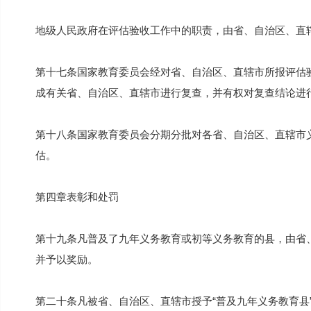
地级人民政府在评估验收工作中的职责，由省、自治区、直
第十七条国家教育委员会经对省、自治区、直辖市所报评估
成有关省、自治区、直辖市进行复查，并有权对复查结论进
第十八条国家教育委员会分期分批对各省、自治区、直辖市
估。
第四章表彰和处罚
第十九条凡普及了九年义务教育或初等义务教育的县，由省
并予以奖励。
第二十条凡被省、自治区、直辖市授予“普及九年义务教育县