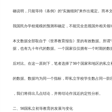
确说明，只能等待《条例》的“实施细则”来作出规定。而本文
我国民办学校规模的预测和确定，不能完全忽视国外相关领
本文数据全部取自于《世界教育报告》里的有效数据。所谓“
据，也有九十年代的数据。一个国家仅仅拥有一个时期的数
后对比。在这一原则下，笔者选择了98个国家和地区的私立
的数据。数据均为同一个指标，即私立学校学生数占同一阶
，我们将得出几点结论，并将结论作浅近的定性分析。
二、98国私立初等教育的发展与变化