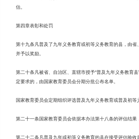
估。
第四章表彰和处罚
第十九条凡普及了九年义务教育或初等义务教育的县，由省
并予以奖励。
第二十条凡被省、自治区、直辖市授予“普及九年义务教育县
定要求的，由国家教育委员会分期分批公布名单。
国家教育委员会定期组织评选普及九年义务教育或普及初等
第二十一条国家教育委员会依据本办法第十八条的评估结果
第二十二条凡普及九年或初等义务教育的县在接受评估验收