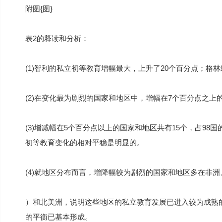
附图{图}
表2的释读和分析：
(1)智利的私立初等教育增幅最大，上升了20个百分点；格
(2)在变化最为剧烈的国家和地区中，增幅在7个百分点之上
(3)增减幅在5个百分点以上的国家和地区共有15个，占98国
初等教育变化的相对平稳是明显的。
(4)就地区分布而言，增降幅较为剧烈的国家和地区多在非
）和北美洲，说明这些地区的私立教育发展已进入较为成熟
的平衡已基本形成。