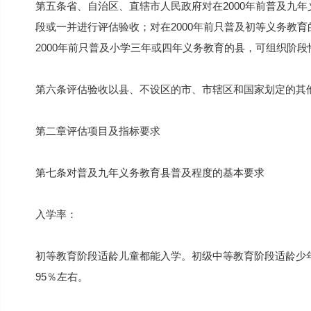
第五条省、自治区、直辖市人民政府对在2000年前普及九
段或一并进行评估验收；对在2000年前只普及初等义务教
2000年前只普及小学三年或四年义务教育的县，可组织阶段
第六条评估验收以县、不设区的市、市辖区和国家划定的其
第二章评估项目及指标要求
第七条对普及九年义务教育县普及程度的基本要求
入学率：
初等教育阶段适龄儿童都能入学。初级中等教育阶段适龄少
95％左右。