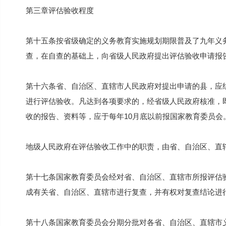
第三章评估验收程度
第十五条按省级确定的义务教育实施规划期限普及了九年义
查，在自查的基础上，向省级人民政府提出评估验收申请报
第十六条省、自治区、直辖市人民政府对提出申请的县，应
进行评估验收。凡达到各项要求的，经省级人民政府核准，
收的报告、资料等，应于每年10月底以前报国家教育委员会
地级人民政府在评估验收工作中的职责，由省、自治区、直
第十七条国家教育委员会经对省、自治区、直辖市所报评估
成有关省、自治区、直辖市进行复查，并有权对复查结论进
第十八条国家教育委员会分期分批对各省、自治区、直辖市