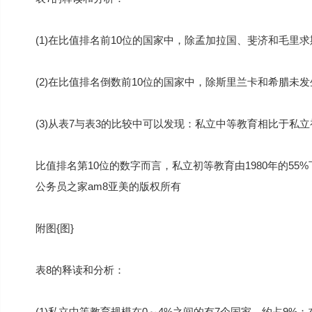
(1)在比值排名前10位的国家中，除孟加拉国、斐济和毛里
(2)在比值排名倒数前10位的国家中，除斯里兰卡和希腊未
(3)从表7与表3的比较中可以发现：私立中等教育相比于私
比值排名第10位的数字而言，私立初等教育由1980年的55%
公务员之家am8亚美的版权所有
附图{图}
表8的释读和分析：
(1)私立中等教育规模在0～4%之间的有7个国家，约占9%；在