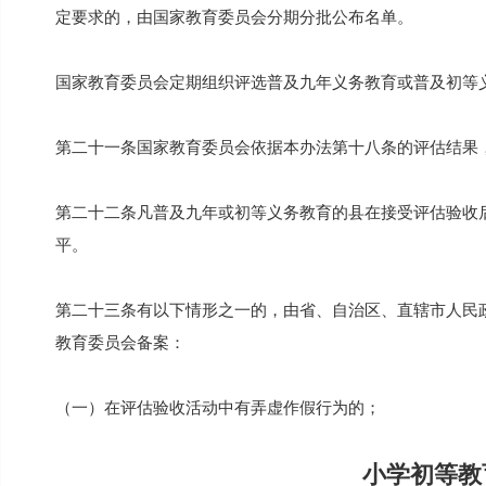
定要求的，由国家教育委员会分期分批公布名单。
国家教育委员会定期组织评选普及九年义务教育或普及初等
第二十一条国家教育委员会依据本办法第十八条的评估结果
第二十二条凡普及九年或初等义务教育的县在接受评估验收
平。
第二十三条有以下情形之一的，由省、自治区、直辖市人民
教育委员会备案：
（一）在评估验收活动中有弄虚作假行为的；
小学初等教