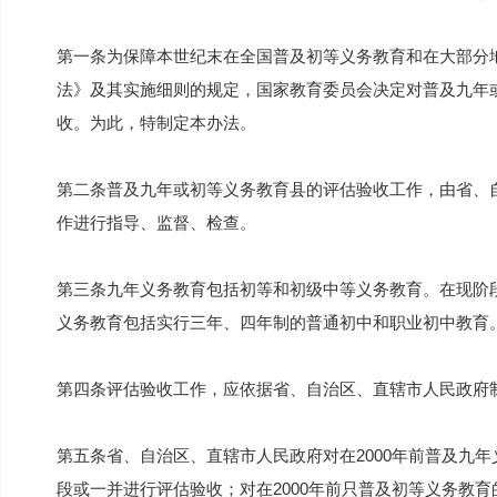
第一条为保障本世纪末在全国普及初等义务教育和在大部分
法》及其实施细则的规定，国家教育委员会决定对普及九年
收。为此，特制定本办法。
第二条普及九年或初等义务教育县的评估验收工作，由省、
作进行指导、监督、检查。
第三条九年义务教育包括初等和初级中等义务教育。在现阶
义务教育包括实行三年、四年制的普通初中和职业初中教育
第四条评估验收工作，应依据省、自治区、直辖市人民政府
第五条省、自治区、直辖市人民政府对在2000年前普及九
段或一并进行评估验收；对在2000年前只普及初等义务教