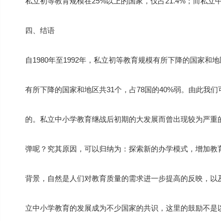
私立初等教育规模在25%以上的国家，仅占21.4%；而私立
四、结语
自1980年至1992年，私立初等教育规模有所下降的国家和地
有所下降的国家和地区共31个，占78国的40%弱。由此我
的。私立中小学教育继战后初期的大发展而曾出现较为严重
弹呢？究其原因，可以归纳为：探索新的办学模式，增加教
背景，自然是人们对教育质量的需求进一步提高的反映，以
立中小学教育的发展成为不少国家的共识，这里的鼓励不是