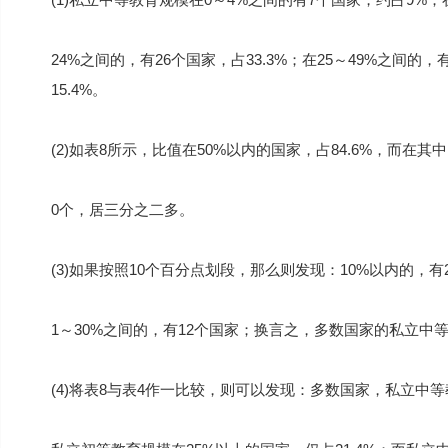
24%之间的，有26个国家，占33.3%；在25～49%之间的，
15.4%。
(2)如表8所示，比值在50%以内的国家，占84.6%，而在其
0个，居三分之二多。
(3)如果按照10个百分点划段，那么则发现：10%以内的，有2
1～30%之间的，有12个国家；换言之，多数国家的私立中等
(4)将表8与表4作一比较，则可以发现：多数国家，私立中