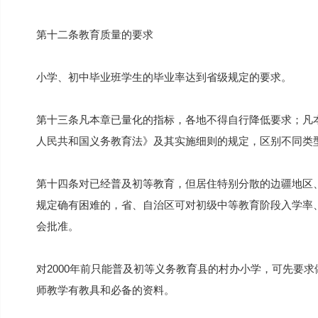
第十二条教育质量的要求
小学、初中毕业班学生的毕业率达到省级规定的要求。
第十三条凡本章已量化的指标，各地不得自行降低要求；凡
人民共和国义务教育法》及其实施细则的规定，区别不同类
第十四条对已经普及初等教育，但居住特别分散的边疆地区
规定确有困难的，省、自治区可对初级中等教育阶段入学率
会批准。
对2000年前只能普及初等义务教育县的村办小学，可先要
师教学有教具和必备的资料。