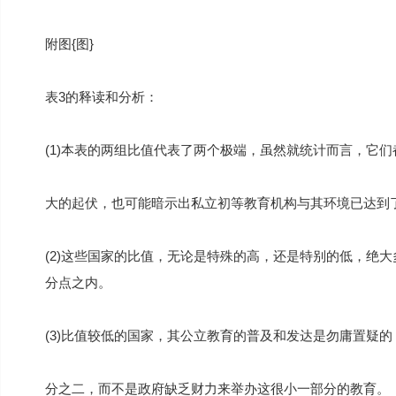
附图{图}
表3的释读和分析：
(1)本表的两组比值代表了两个极端，虽然就统计而言，它们
大的起伏，也可能暗示出私立初等教育机构与其环境已达到
(2)这些国家的比值，无论是特殊的高，还是特别的低，绝
分点之内。
(3)比值较低的国家，其公立教育的普及和发达是勿庸置疑
分之二，而不是政府缺乏财力来举办这很小一部分的教育。