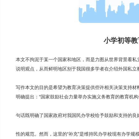
小学初等教
本文不拘泥于某一个国家和地区，而是力图从世界背景看私
说明观点，从而鲜明地区别于我国很多学者在介绍外国私立
写作本文的目的是希望为教育决策提供些许相关决策支持材料
明确提出：“国家鼓励社会力量举办实施义务教育的教育机构
句话既明确了国家政府对我国民办学校给予鼓励和支持的良好
性的规范。然而，这里的“补充”是维持民办学校现有办学规