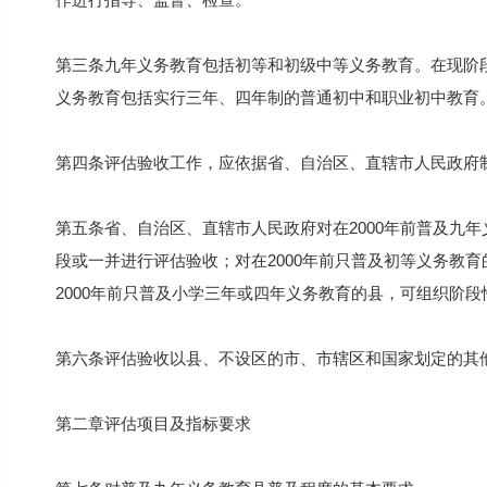
第三条九年义务教育包括初等和初级中等义务教育。在现阶
义务教育包括实行三年、四年制的普通初中和职业初中教育
第四条评估验收工作，应依据省、自治区、直辖市人民政府
第五条省、自治区、直辖市人民政府对在2000年前普及九
段或一并进行评估验收；对在2000年前只普及初等义务教
2000年前只普及小学三年或四年义务教育的县，可组织阶段
第六条评估验收以县、不设区的市、市辖区和国家划定的其
第二章评估项目及指标要求