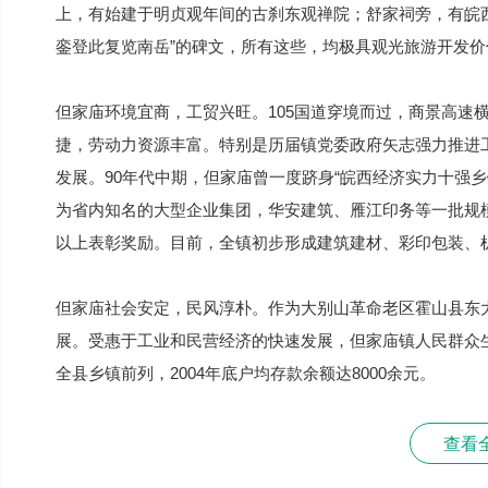
上，有始建于明贞观年间的古刹东观禅院；舒家祠旁，有皖
銮登此复览南岳”的碑文，所有这些，均极具观光旅游开发价
但家庙环境宜商，工贸兴旺。105国道穿境而过，商景高速横
捷，劳动力资源丰富。特别是历届镇党委政府矢志强力推进
发展。90年代中期，但家庙曾一度跻身“皖西经济实力十强
为省内知名的大型企业集团，华安建筑、雁江印务等一批规
以上表彰奖励。目前，全镇初步形成建筑建材、彩印包装、
但家庙社会安定，民风淳朴。作为大别山革命老区霍山县东
展。受惠于工业和民营经济的快速发展，但家庙镇人民群众
全县乡镇前列，2004年底户均存款余额达8000余元。
查看