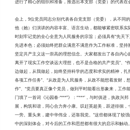
进行了精心的组织和准备，推选出本支部（党委）的代表在
会上，9位党员同志分别代表各自党支部（党委），从不同
他（她）们演讲的内容丰富、语言生动，都能够紧密联系实
时刻牢记党的全心全意为人民服务的宗旨；必须具有“先天下
先进本色；必须始终把群众满意不满意作为工作标准，坚持
坚定共产主义这一崇高的理想信念。大家都发出了各自内心
离开了现实工作空谈远大理想，也不是合格的共产党员”、“
边做起，从我做起，始终坚持科学的态度和求实的精神，扎
各项工作任务”、“从政是为人民服务，从政不能想着发财，
作”、“党员要真正像个党员，做到平时能看出形象来，工作
门填了一首词《沁园春·“***”》：“‘***’，与时俱进，
展，构筑和谐，同心合力奔小康。叹赶英超美，跃进徘徊，
一旁。重头来，建中华伟业，还靠我党。”这些都体现了较
中的深刻体会，对今后的工作和思想都有很大的启示和触动