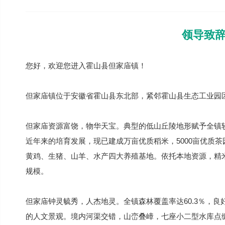
领导致
您好，欢迎您进入霍山县但家庙镇！
但家庙镇位于安徽省霍山县东北部，紧邻霍山县生态工业园区，
但家庙资源富饶，物华天宝。典型的低山丘陵地形赋予全镇
近年来的培育发展，现已建成万亩优质稻米，5000亩优质茶园
黄鸡、生猪、山羊、水产四大养殖基地。依托本地资源，精
规模。
但家庙钟灵毓秀，人杰地灵。全镇森林覆盖率达60.3％，
的人文景观。境内河渠交错，山峦叠嶂，七座小二型水库点