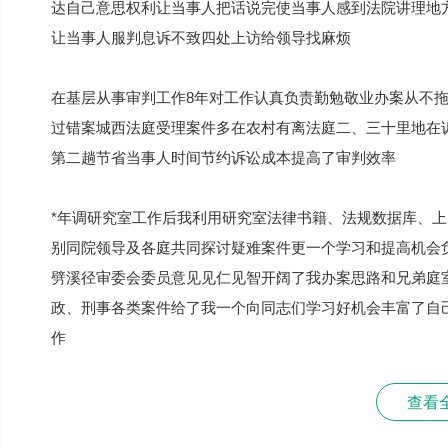
达自己意思权利让当事人把话说完使当事人感到法院讲理地
让当事人服判息诉不致四处上访给领导找麻烦
在基层从事审判工作8年对工作认真负责勤勉敬业办案从不
过错案城西法庭受理案件多在农村有离法庭二、三十里地在
第二趟节省当事人时间节约诉讼成本提高了审判效率
*年调研究室工作后我利用研究室法律书籍、法规数据库、
别同院领导及各庭共同探讨疑难案件更一个学习和提高机会
劈溪径审委会委员意见见仁见智开阔了我办案思路和兄弟庭
政、刑事各类案件给了我一个向同志们学习好机会丰富了自
作
查看