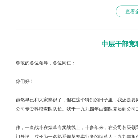
查看
中层干部竞
尊敬的各位领导，各位同仁：
你们好！
虽然早已和大家熟识了，但在这个特别的日子里，我还是要简
公司专卖科稽查队队长。我于一九九四年由部队复员到公司
作，一直战斗在烟草专卖战线上，十多年来，在公司各级领
门外汉，成长为一名熟悉烟草专卖业务的烟草人；九九年担