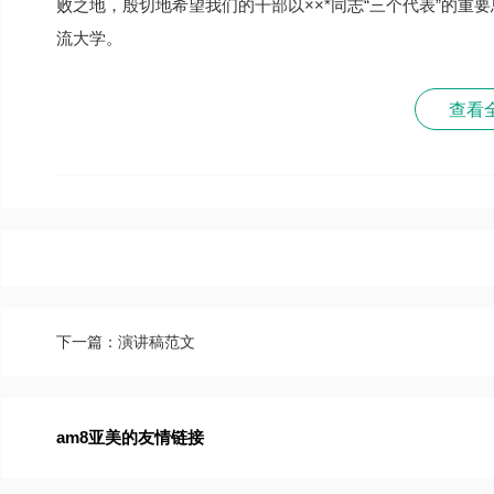
败之地，殷切地希望我们的干部以××*同志“三个代表”的
流大学。
查看
下一篇：演讲稿范文
am8亚美的友情链接