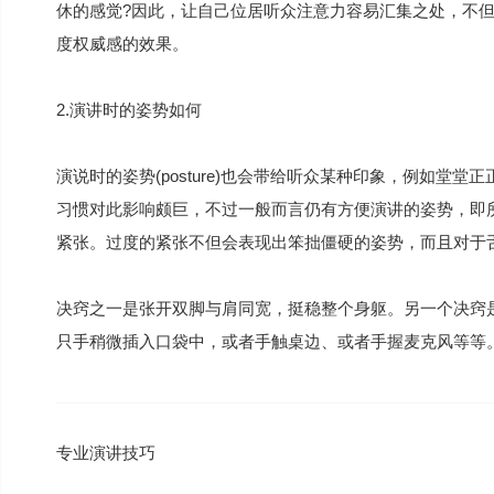
休的感觉?因此，让自己位居听众注意力容易汇集之处，不
度权威感的效果。
2.演讲时的姿势如何
演说时的姿势(posture)也会带给听众某种印象，例如堂
习惯对此影响颇巨，不过一般而言仍有方便演讲的姿势，即所
紧张。过度的紧张不但会表现出笨拙僵硬的姿势，而且对于
决窍之一是张开双脚与肩同宽，挺稳整个身躯。另一个决窍
只手稍微插入口袋中，或者手触桌边、或者手握麦克风等等
专业演讲技巧