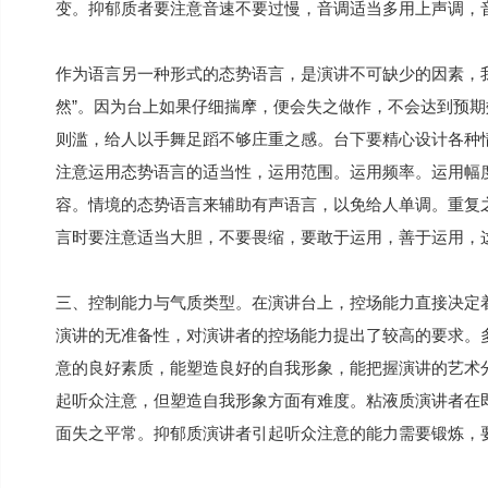
变。抑郁质者要注意音速不要过慢，音调适当多用上声调，
作为语言另一种形式的态势语言，是演讲不可缺少的因素，
然”。因为台上如果仔细揣摩，便会失之做作，不会达到预
则滥，给人以手舞足蹈不够庄重之感。台下要精心设计各种
注意运用态势语言的适当性，运用范围。运用频率。运用幅
容。情境的态势语言来辅助有声语言，以免给人单调。重复
言时要注意适当大胆，不要畏缩，要敢于运用，善于运用，
三、控制能力与气质类型。在演讲台上，控场能力直接决定
演讲的无准备性，对演讲者的控场能力提出了较高的要求。
意的良好素质，能塑造良好的自我形象，能把握演讲的艺术
起听众注意，但塑造自我形象方面有难度。粘液质演讲者在
面失之平常。抑郁质演讲者引起听众注意的能力需要锻炼，