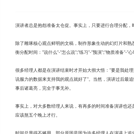
演讲者总是抱怨准备太仓促。事实上，只要进行合理分配，
除了雕琢核心观点鲜明的文稿，制作形象生动的幻灯片和熟
衡分配时间："说什么"-"怎么说";"练习"-"预演";"物质准备"-"
很多经理人都是在演讲结束时才开始大彻大悟："要是我处理
说服力的数据来支持我的观点就好了"。当然，演讲过后最追
事后诸葛亮，完全于事无补。
事实上，对大多数经理人来说，有再多的时间准备演讲也还
应该熬五个晚上才行。
时间总显得不够用，部分原因是因为许多经理人在演讲上追