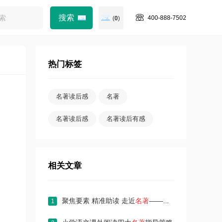
400-888-7502
(
0
)
热门标签
名著读后感
名著
名著读后感
名著读后有感
相关文章
聚焦要素 精准助读 走近
名著
——统编教材五下册古典
1