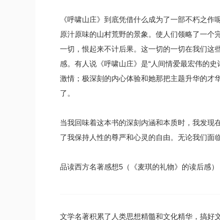
《呼啸山庄》到底凭借什么成为了一部不朽之作
原汁原味的山村荒野的景象。使人们领略了一个
一切，恨起来不计后果。这一切的一切在我们这
感。有人说《呼啸山庄》是“人间情爱最宏伟的史
激情；极深刻的内心体验和她那把主题升华的才
了。
当我回味着这本书的深刻内涵和本质时，我发现
了我保持人性的尊严和心灵的自由。无论我们面
品读西方名著感想5（《麦琪的礼物》的读后感）
文学名著积累了人类思想精髓和文化精华，搞好