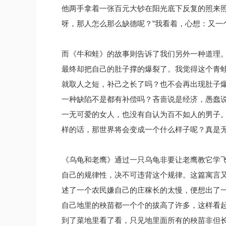
他两手拿着一张百元大钞在阳光底下反复的照来照
呀，那人怎么那么缺德呢？”我看着，心想：又一
而《牛和蛙》的故事则告诉了我们另外一种道理
最终却把自己的肚子撑的爆裂了。我觉得这个青
就取人之短，补己之长了吗？也不会再出现肚子
一种缺陷不是都有补偿吗？吝啬说是经济，愚蠢说是
一无可爱的女人，也没有自认为百不如人的男子
样的话，那世界将会变成一个什么样子呢？真是
《乌龟和老鹰》通过一只乌龟非要让老鹰教它学
自己的规律性，决不可违背这个规律。这篇寓言
述了一个农民嫌自己的庄稼长的太慢，便想出了
自己地里的秧苗都一个个的拔高了许多，这样看
到了菜地里看了看，只见地里面所有的秧苗非但