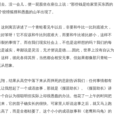
去。没一会儿，便一屁股坐在座位上说：“那些钱是给家里买东西的
个狡猾狐狸和愚蠢的山羊出现了。
。这则寓言讲述了一个青蛙看见牛以后，非要和牛比一比到底谁大，
蛙好笨呀！它不应该和牛比到底谁大，而要和牛比谁比娇小，这样不
爆裂的事情了。而在我们现实社会上，不也是这样想的吗？我们的每
诚实，卑鄙说是灵活，无才便说是德......因此，世界上没有自认为
。这样，彼此各得其所，当然都会相安无事。但如果都像那只青蛙一
无从想象。
飞翔，结果从高空中落下来从而摔死的悲剧告诉我们：任何事情都有
又让我想起了一个成语故事，那就是《揠苗助长》。《揠苗助长》讲
一个自认为很聪明但实际上却很愚蠢的办法。他花了一上午的时间把
起来，它的苗子确实长的很快。可家里人听说这事之后，就又马上跑
长高了，而是全都枯萎了。这个小小的成语故事和《老鹰和乌龟》的