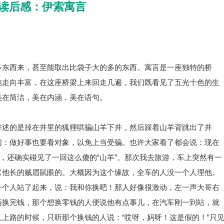
读后感：伊索寓言
多东西来，甚至能取出比袋子大的多的东西。寓言是一座独特的桥
纯走向丰富，在这座桥梁上来回走几遍，我们既看见了五光十色的生
美在简洁，美在内涵，美在语句。
讲述的是掉在井里的狐狸哄骗山羊下井，然后踩着山羊背跳出了井
们：做好事也要看对象，以免上当受骗。也许大家看了都会说：现在
中，还确实碰见了一回这么傻的“山羊”。那次我去旅游，车上突然有一
它他长的贼眉鼠眼的。大概因为这个缘故，全车的人没一个人理他。
一个人站了起来，说：我和你换吧！那人好像很激动，左一声大哥右
俩换完钱，那个想换零钱的人便说他有点事儿，在汽车刚一到站，就
上路的时候，只听那个换钱的人说：“哎呀，妈呀！这是假的！”只