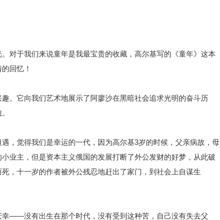
光。对于我们来说童年是我最宝贵的收藏，高尔基写的《童年》这本
情的回忆！
兴趣。它向我们艺术地展示了阿廖沙在黑暗社会追求光明的奋斗历
貌。
遭遇，觉得我们是幸运的一代，因为高尔基3岁的时候，父亲病故，母
的小业主，但是资本主义俄国的发展打断了外公发财的好梦，从此破
而死，十一岁的作者被外公残忍地赶出了家门，到社会上自谋生
庆幸——没有出生在那个时代，没有受到这种苦，自己没有失去父