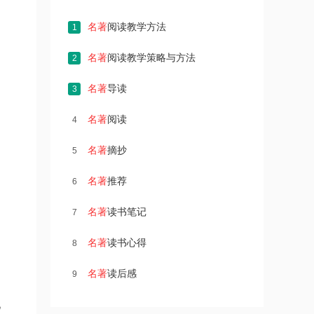
名著
阅读教学方法
1
名著
阅读教学策略与方法
2
名著
导读
3
名著
阅读
4
名著
摘抄
5
名著
推荐
6
名著
读书笔记
7
名著
读书心得
8
名著
读后感
9
见