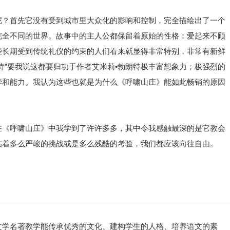
呢？首先它没有受到城市里大众化的影响和控制，完全描绘出了一个
完全不同的世界。故事中的主人公都保留着原始的性格：爱起来不顾
些长期受到传统礼仪的约束的人们看来就显得非常特别，非常有新鲜
诗”要我说这都要归功于作者艾米莉•勃朗特极丰富想象力；极强烈的
华和能力。我认为这些也就是为什么《呼啸山庄》能如此畅销的原因
在《呼啸山庄》中我学到了许许多多，其中令我感触最深的是它教会
临着多么严峻的挑战或是多么残酷的考验，我们都应该向往自由。
文学名著教学能传承优秀的文化、建构学生的人格、培养语文的素