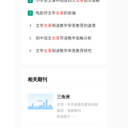
小学语文课外阅读四大
名著
指导策略
2
电影对文学
名著
的改编
3
文学
名著
阅读教学审美教育的渗透
4
初中语文
名著
导读教学策略分析
5
文学
名著
阅读教学审美教育研究
6
相关期刊
三角洲
主管：中共南通市委宣传部
级别：省级期刊
影响因子：--