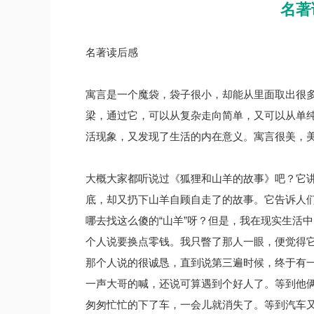
名著
名著读后感
寓言是一个魔袋，袋子很小，却能从里面取出很
梁，通过它，可以从复杂走向简单，又可以从单
活现象，又发现了生活的内在意义。寓言很美，
大概大家都听说过《狐狸和山羊的故事》吧？它
底，却又扔下山羊自顾自走了的故事。它告诉人
哪去找这么傻的“山羊”呀？但是，我在现实生活
个人说要换点零钱。我只瞥了那人一眼，便觉得
那个人说的很诚恳，直到说第三遍时候，终于有
一声大哥的喊，还说可算遇到个好人了。等到他
匆匆忙忙的下了车，一会儿就消失了。等到汽车又