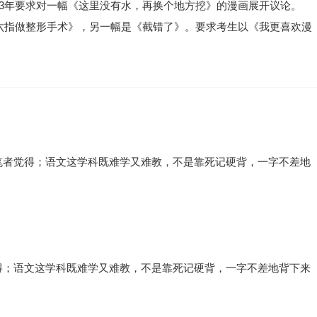
83年要求对一幅《这里没有水，再换个地方挖》的漫画展开议论。
给六指做整形手术》，另一幅是《截错了》。要求考生以《我更喜欢漫
笔者觉得；语文这学科既难学又难教，不是靠死记硬背，一字不差地
得；语文这学科既难学又难教，不是靠死记硬背，一字不差地背下来