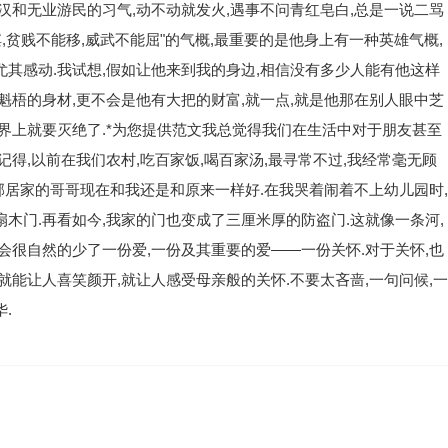
汉和无业游民的习气,动不动就发火,遇事不问青红皂白,总是一说二骂
,贫贱不能移,威武不能屈"的气概,最重要的是他身上有一种英雄气概,
尤其感动.我试想,假如让他来到我的身边,相信没有多少人能有他这样
魁梧的身材,更不会是他有大把的财富,就一点,就是他那在别人眼中芝
世界上就要灭绝了.*为您提供范文我总觉得我们在生活中对于朋友甚至
记得,以前在我们农村,吃百家饭,喝百家汤,最寻常不过,我经常毫无顾
.邻居家的哥哥现在和我还是和原来一样好.在我哭着闹着不上幼儿园时,
木门.再看如今,我家的门也变成了三厘米厚的防盗门.这就像一条河,
会很自然的少了一份爱,一份及其重要的爱——一份关怀.对于关怀,也
就能让人喜笑颜开,就让人感受母亲般的关怀.不要太吝啬,一句问候,一
.