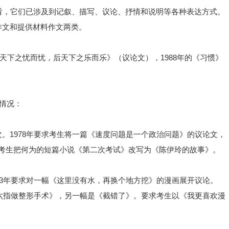
看，它们已涉及到记叙、描写、议论、抒情和说明等各种表达方式。
作文和提供材料作文两类。
先天下之忧而忧，后天下之乐而乐》（议论文），1988年的《习惯》
种情况：
。1978年要求考生将一篇《速度问题是一个政治问题》的议论文，
9年要求考生把何为的短篇小说《第二次考试》改写为《陈伊玲的故事》。
83年要求对一幅《这里没有水，再换个地方挖》的漫画展开议论。
给六指做整形手术》，另一幅是《截错了》。要求考生以《我更喜欢漫