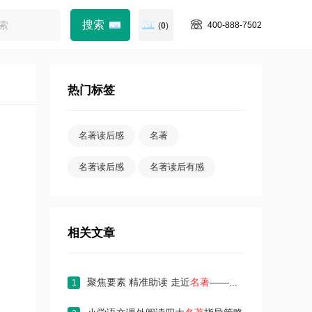
400-888-7502
(
0
)
热门标签
名著读后感
名著
名著读后感
名著读后有感
相关文章
聚焦要素 精准助读 走近
名著
——统编教材五下册古典
1