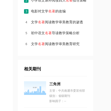
小学语文课外阅读四大
名著
指导策略
2
电影对文学
名著
的改编
3
文学
名著
阅读教学审美教育的渗透
4
初中语文
名著
导读教学策略分析
5
文学
名著
阅读教学审美教育研究
6
相关期刊
三角洲
主管：中共南通市委宣传部
级别：省级期刊
影响因子：--