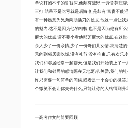
单说打抱不平的鲁智深,他颇有些野,一身鲁莽庄稼
三打.结果不是吃亏就是后悔,但是却有"富贵不能淫
有一种愿意为兄弟两肋插刀的仗义,他这一点让我
的魅力.这不是因为他的相貌,也不是因为他有所么
麻大的优点.请不要小看他那芝麻大的优点,在这
亲人少了一份亲情,少了一份哥们儿女情.我清楚的
忌的到邻居家吃饭,没有礼节,没有拘束,只有欢乐
我们和邻居经常一起聊天,但是我们开始装上了一扇
让我们和邻居的感情隔在天地两岸.关爱,我们的社
许只需要一句简单的问候,或者是一个会心的微笑,
个微笑不会让你失去什么,只能让你的人格得到升华
一高考作文的简要回顾