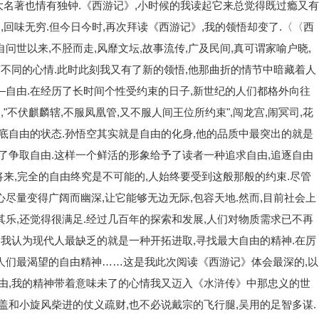
四大名著也情有独钟.《西游记》,小时候的我读起它来总觉得既过瘾又有
,回味无穷.但今日今时,再次拜读《西游记》,我的领悟却变了.〈〈西
问世以来,不胫而走,风靡文坛,故事流传,广及民间,真可谓家喻户晓,
有不同的心情.此时此刻我又有了新的领悟,他那曲折的情节中暗藏着人
—自由.在经历了长时间个性受约束的日子,新世纪的人们都格外向往
"不伏麒麟辖,不服凤凰管,又不服人间王位所约束",闯龙宫,闹冥司,花
彻底自由的状态.孙悟空其实就是自由的化身,他的品质中最突出的就是
为了争取自由.这样一个鲜活的形象给予了读者一种追求自由,追逐自由
是将来,完全的自由终究是不可能的,人始终要受到这般那般的约束.尽管
尽量变得广阔而幽深,让它能够无边无际,包容天地.然而,目前社会上
其乐,还觉得很满足.经过几百年的探索和发展,人们对物质需求已不再
,我认为现代人最缺乏的就是一种开拓进取,寻找最大自由的精神.在厉
人们最渴望的自由精神……这是我此次阅读《西游记》体会最深的,以
自由,我的精神带着意味未了的心情我又迈入《水浒传》中那忠义的世
盖和小旋风柴进的仗义疏财,也不必说戴宗的飞行腿,吴用的足智多谋.