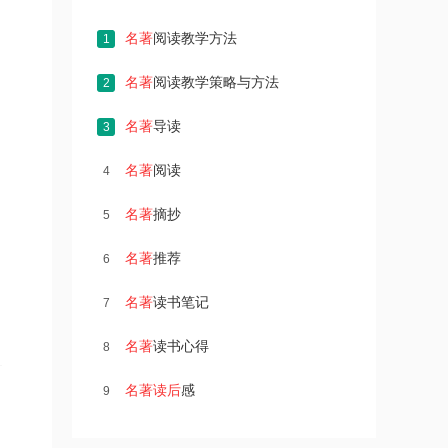
名著
阅读教学方法
1
名著
阅读教学策略与方法
2
名著
导读
3
名著
阅读
4
名著
摘抄
5
名著
推荐
6
名著
读书笔记
7
名著
读书心得
8
名著
读后
感
9