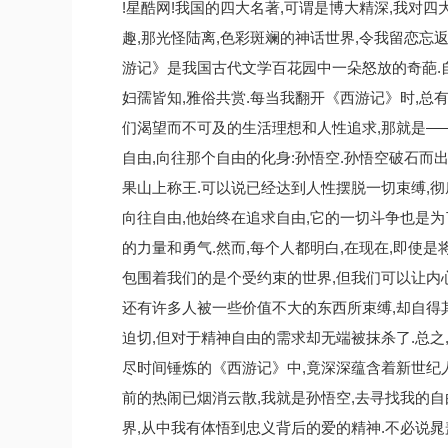
!星酷网!我国的四大名著,可谓是博大精深,我对
趣,那光怪陆离,色彩斑斓的神话世界,令我留恋忘返
游记》是我国古代文学百花园中一朵怒放的奇葩.自
妇孺皆知,雅俗共赏.每当我翻开《西游记》时,总
们渴望而不可及的生活理想和人性追求,那就是—
自由,向往那个自由的化身:孙悟空.孙悟空破石而出,
果山上称王.可以说已经达到人性摆脱一切束缚,
向往自由,他始终在追求自由,它的一切斗争也是
的力量和勇气.然而,每个人都明白,在现在,即使
包围着我们的是个受约束的世界,但我们可以让内心
还有许多人被一些价值不大的东西所束缚,却自得
迫切,但对于精神自由的需求却无端被抹杀了.总之
尽时间锤炼的《西游记》中,竟深深蕴含着新世纪
前的热闹已烟消云散,我就是孙悟空,去寻找我的
界,从中我有体悟到忠义背后的爱的精神.不必说晁