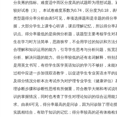
分良莠的指标。难度适中而区分度高的试题即为理想试题。通常平
较好试卷［3］。本试卷难度系数为0.74，区分度为0.18
类型题得分率分析由表5可见，单项选择题和是非题的得分
握，大部分学生上课专心听讲，课后理解记忆，所以得分率
识点。得分率最低的是病例分析题，该题型主要考核学生对
生在学习时方法简单，思路狭窄，不会用学过的知识和方法
合理解和知识运用的能力，引导学生思考与分析问题，拓宽
分析、解决问题的能力。得分率较低的还有名词解释，特别是
是用英文书写，有些学生医学英语知识的学习不够好，未能
过程中应进一步加强双语教学，以促进学生专业英语水平的提
及得分情况分析本次考试作为对护理专业学生《健康评估》
理诊断步骤和诊断性思维有所侧重，符合教学大纲和考试说
识的掌握情况，同时也考查了学生对理论知识的综合运用能
求。由表6可见，得分率最高的是问诊，因为问诊除了理论
实践相结合，有助于知识的记忆；得分率较高的还有体格检