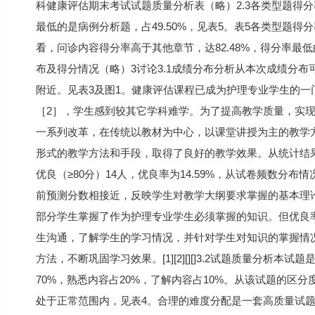
科健康评估期末考试试题质量分析表（略）2.3各类型题得分
最低的是病例分析题，占49.50%，见表5。表5各类型题得
看，问诊内容得分率高于其他章节，达82.48%，得分率最低
布及得分情况（略）3讨论3.1成绩分布分析从本次成绩分
附近。见表3及图1。健康评估课程已成为护理专业学生的
［2］，学生感到较其它学科难学。为了提高教学质量，实现
一系列改革，在传统以教材为中心，以课堂讲授为主的教学
形式的教学方法和手段，取得了良好的教学效果。从统计结果看，
优良（≥80分）14人，优良率为14.59%，从试卷频数分布情
前预测分数相接近，反映学生对教学大纲要求掌握的基本理
部分学生掌握了作为护理专业学生必须掌握的知识。但优良
生沟通，了解学生的学习情况，并针对学生对知识的掌握情
方法，不断巩固学习效果。[1][2][][]3.2试题质量分
70%，熟悉内容占20%，了解内容占10%。从该试题的区
处于正常范围内，见表4。合理的难度分配是一套高质量试