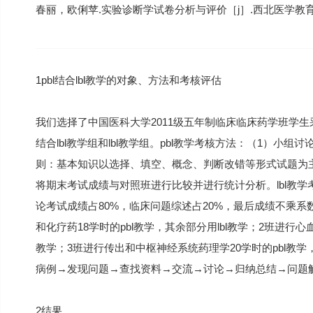
春丽，欧俐苹.实验诊断学试卷分析与评价［j］.西北医学教育，200
1pbl结合lbl教学的对象、方法和考核评估
我们选择了中国医科大学2011级五年制临床临床药学班学生采用
结合lbl教学组和lbl教学组。pbl教学考核方法：（1）小
则：基本知识以选择、填空、概念、判断改错等形式试题为主
将期末考试成绩与对照班进行比较并进行统计分析。lbl教学考
论考试成绩占80%，临床问题综述占20%，最后成绩不乘
和化疗药18学时的pbl教学，其余部分用lbl教学；2班进行心
教学；3班进行传出和中枢神经系统药理学20学时的pbl教学，
病例→发现问题→查找资料→交流→讨论→归纳总结→问题
2结果