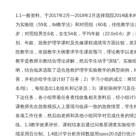
1.1一般资料。于2017年2月—2018年2月选择我院20
为实验组（59名，tbl教学法）和对照组（60名，传统教学法）
岁；对照组男生6名，女生54名，平均年龄（22.0±0.6
别、年龄、急救护理学课时及先修课程成绩等方面比较，差异无
统教学法，依据教学大纲要求学生课前预习，理论教学以老
教学是教师示教结合理论讲解，然后学生动手“演练”。实验
纲，结合临床选取了适合急救护理学实验教学的典型病例，
善，并初步给学生设计好了任务；2）学习小组的成立：将5
名/组），每组选出1名组长和记录员；3）课前病例学习及
下达任务，各小组带着任务查找收集相关资料后，经小组讨
课教师先在急救模拟人上显现与临床一致的急救情景，学生
各项工作任务，然后由老师和其他小组同学对完成任务的情
练。1.3教学效果评价。课程结束后通过问卷星调查实验组
绩采用百分制。1.4统计学分析所得数据用spss20.0进行