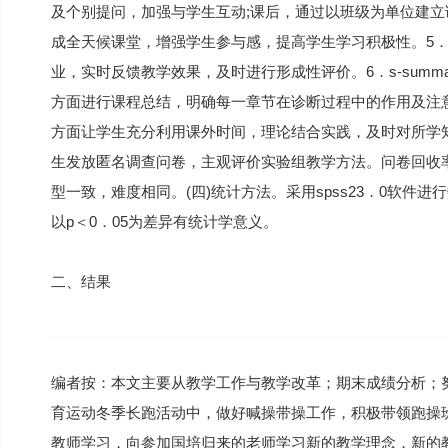
及个别提问，加强与学生互动;课后，通过以班级为单位建
成全天候课堂，增强学生参与感，提高学生学习积极性。5．p-po
业，实时反馈教学效果，及时进行形成性评价。6．s-summ
方面进行课程总结，明确每一章节在诊断过程中的作用及注
方面让学生充分利用课外时间，理论结合实践，及时对所学知
生发放匿名调查问卷，主观评价实验组教学方法。问卷回收率
型一致，难度相同。(四)统计方法。采用spss23．0软件
以p＜0．05为差异有统计学意义。
二、结果
编者按：本文主要从教学工作与教学改革；期末成绩分析；
育运动冬季长跑活动中，做好喊操带操工作，积极带领跑操
教师学习，向参加国培归来的老师学习新的教学理念，新的