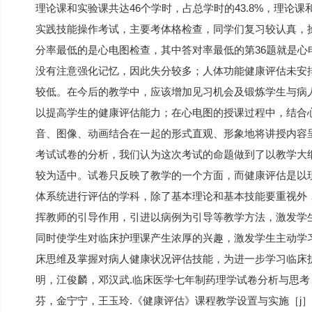
理论课和实验课共达46个学时，占总学时的43.8%，理论
实践技能操作考试，主要考体格检查，同学们复习较认真，
分率最低的是心电图检查，其中答对率最低的第36题就是
没有注意强化记忆，因此失分较多；人体功能健康评估未安
较低。在今后的教学中，应该增加见习机会及锻炼学生与病
以提高学生的健康评估能力；在心电图的授课过程中，结合
音、图像、动画结合在一起的形式直观、形象地将讲授内容
考试试卷的分析，我们认为这次考试的命题做到了以教学大
较为适中。试卷只反映了教学的一个方面，而健康评估是以
体系统进行评估的学科，除了基本理论和基本技能要重视外
挥教师的引导作用，引进以病例为引导等教学方法，激发学
同时使学生对临床护理课产生浓厚的兴趣，激发学生主动学
床思维及掌握对病人健康状况评估技能，为进一步学习临床
明，江俊麟，邓汉武.临床医学七年制药理学试卷分析与思考［j］.医
芬，金宁宁，王玉玲.《健康评估》课程教学设置与实施［j］.护理学