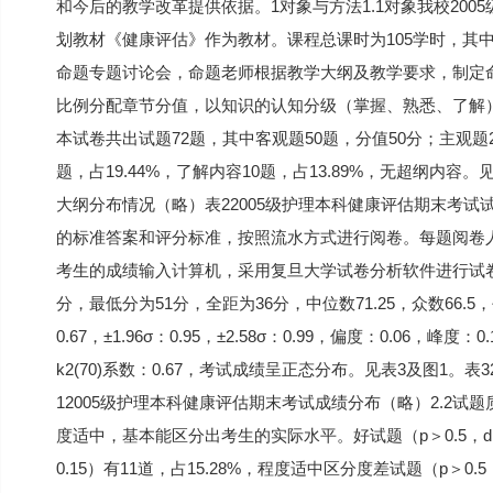
和今后的教学改革提供依据。1对象与方法1.1对象我校200
划教材《健康评估》作为教材。课程总课时为105学时，其中
命题专题讨论会，命题老师根据教学大纲及教学要求，制定
比例分配章节分值，以知识的认知分级（掌握、熟悉、了解
本试卷共出试题72题，其中客观题50题，分值50分；主观题22
题，占19.44%，了解内容10题，占13.89%，无超纲内容
大纲分布情况（略）表22005级护理本科健康评估期末考试
的标准答案和评分标准，按照流水方式进行阅卷。每题阅卷人
考生的成绩输入计算机，采用复旦大学试卷分析软件进行试卷分
分，最低分为51分，全距为36分，中位数71.25，众数66.5，平
0.67，±1.96σ：0.95，±2.58σ：0.99，偏度：0.06，峰度
k2(70)系数：0.67，考试成绩呈正态分布。见表3及图1。
12005级护理本科健康评估期末考试成绩分布（略）2.2试题
度适中，基本能区分出考生的实际水平。好试题（p＞0.5，d＞0.
0.15）有11道，占15.28%，程度适中区分度差试题（p＞0.5，