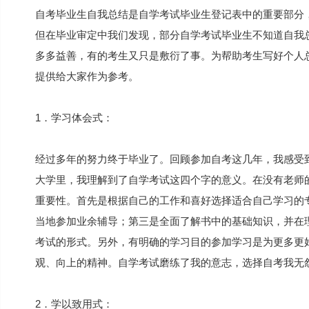
自考毕业生自我总结是自学考试毕业生登记表中的重要部分
但在毕业审定中我们发现，部分自学考试毕业生不知道自我
多多益善，有的考生又只是敷衍了事。为帮助考生写好个人
提供给大家作为参考。
1．学习体会式：
经过多年的努力终于毕业了。回顾参加自考这几年，我感受
大学里，我理解到了自学考试这四个字的意义。在没有老师
重要性。首先是根据自己的工作和喜好选择适合自己学习的
当地参加业余辅导；第三是全面了解书中的基础知识，并在
考试的形式。另外，有明确的学习目的参加学习是为更多更
观、向上的精神。自学考试磨练了我的意志，选择自考我无
2．学以致用式：