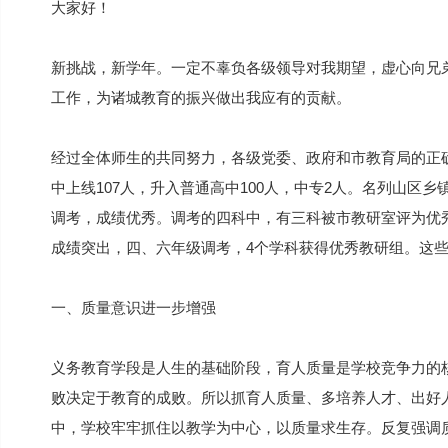
大家好！
新挑战，新学年。一定不辜负各级领导对我期望，虚心向兄
工作，为诸城教育的振兴做出我应有的贡献。
经过全体师生的共同努力，各级党委、政府和市教育局的正
中上线107人，升入普通高中100人，中专2人。名列山区
调考，成绩优秀。调考的四科中，有三科被市教研室评为优
成绩突出，四、六年级调考，4个学科获得优秀教研组。这
一、质量意识进一步增强
义务教育学段是人生的基础阶段，育人质量是学校竞争力的
败决定于教育的成败。所以抓育人质量、多培养人才、出好
中，学校牢牢抓住以教学为中心，以质量求生存。反复强调