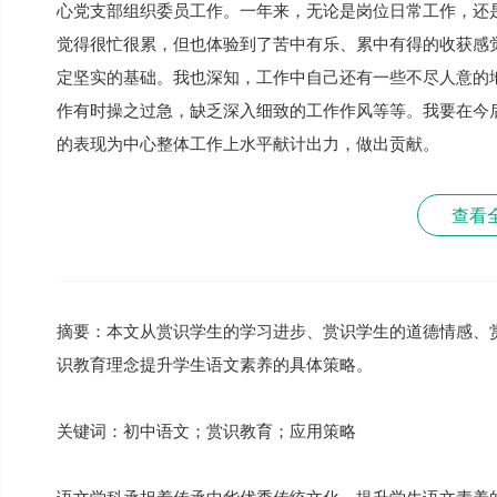
心党支部组织委员工作。一年来，无论是岗位日常工作，还
觉得很忙很累，但也体验到了苦中有乐、累中有得的收获感
定坚实的基础。我也深知，工作中自己还有一些不尽人意的
作有时操之过急，缺乏深入细致的工作作风等等。我要在今
的表现为中心整体工作上水平献计出力，做出贡献。
查看
摘要：本文从赏识学生的学习进步、赏识学生的道德情感、
识教育理念提升学生语文素养的具体策略。
关键词：初中语文；赏识教育；应用策略