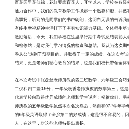
百花园里花似锦，花红要靠育花人，开学以来，学校在各级
通力合作中，我们的教育教学工作掀起一个温馨和谐、井然
高飘扬，听到的是同学们的书声朗朗，这明白无误的告诉我
有终生幸福精神生活打下了夯实知识能力基础。全体师生努
激励落后，今天，我们学校在这里举行期中考试总结表彰大
和检修站，是对我们学习情况的检查和总结。我认为这次期
卷从公”达到了预期目的。并取得了一定的成绩。在这次考
结果，更是老师们精心教育的结果，也是我们校长带领全体
在本次考试中张盘丝老师所教的四二班数学，六年级王会巧
二仅和四二差0.5分，一年级杨香老师执教的数学第三，这
代表学校向取得优异成绩的老师和学生说声：祝贺你们。另
师所教的五年级数学虽然本次名次靠后，然而和07-*学年学
的6年级英语取得了全乡第二的好成绩，这是很不容易的，因
人，在这里，对这些老师特提出表扬。