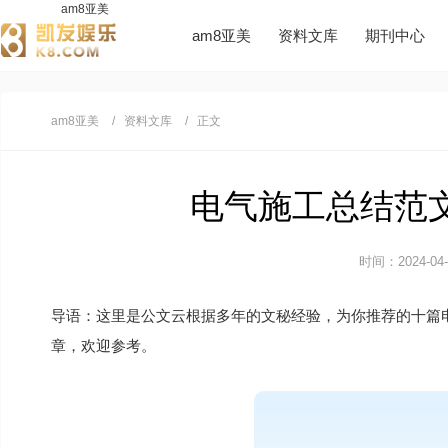
am8亚美
am8亚美
资料文库
期刊中心
am8亚美
资料文库
正文
电气施工总结范文1
时间：2024-04-2
导语：这里是公文云根据多年的文秘经验，为你推荐的十篇
章，欢迎参考。